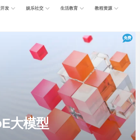
术开发
娱乐社交
生活教育
教程资源
大
媒
医
GPT
免费
语
模
体
疗
教
言
型
创
医
程
模
作
学
型
开
MJ
放
媒
时
教
视
平
体
尚
程
觉
台
社
前
模
交
沿
型
SD
代
教
码
游
生
程
语
MoE大模型
开
戏
活
音
发
辅
日
模
助
常
其
型