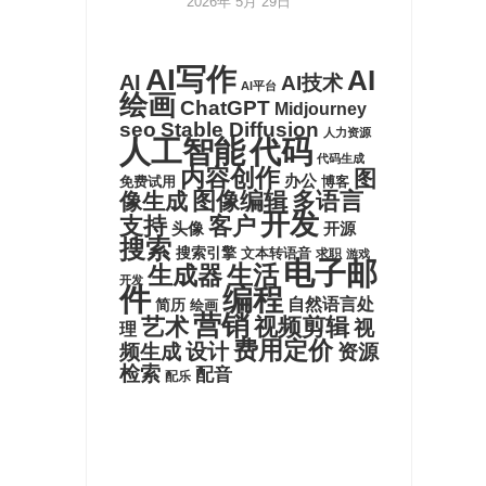
2026年 5月 29日
AI写作
AI
AI
AI技术
AI平台
绘画
ChatGPT
Midjourney
seo
Stable Diffusion
人力资源
代码
人工智能
代码生成
内容创作
图
办公
博客
免费试用
图像编辑
多语言
像生成
开发
支持
客户
头像
开源
搜索
搜索引擎
文本转语音
求职
游戏
电子邮
生活
生成器
开发
件
编程
自然语言处
简历
绘画
营销
艺术
视频剪辑
视
理
费用定价
设计
频生成
资源
检索
配音
配乐