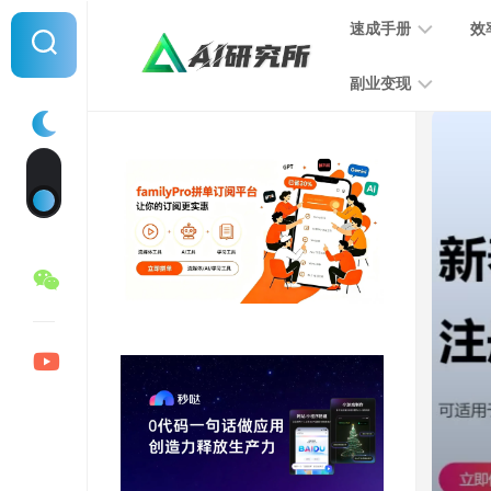
Skip
速成手册
效
to
content
副业变现
提
示
词
音
指
频
南
变
现
MJ
学
写
习
文
手
变
册
现
SD
图
学
片
习