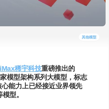
他
数
教
据
网
学
程
其
分
站
习
他
析
播
教
模
客
育
扩
型
展
资
其他模型
源
niMax稀宇科技
重磅推出的
s）混合专家模型架构系列大模型，标志
核心能力上已经接近业界领先
.5等模型。