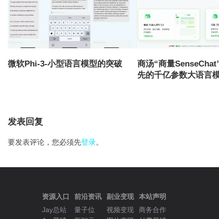
微软Phi-3-小型语言模型的突破
商汤“商量SenseCha
先的千亿参数大语言
发表回复
要发表评论，您必须先
登录
。
资源入口
前沿资讯
副业变现
本站声明
Jay总站
量子位
视频变现
商务合作