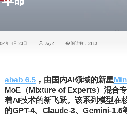
革命
表
视
建
摄
法
图
写
视
视
3D
格
频
筑
影
律
片
作
频
频
创
处
处
设
写
法
压
平
总
修
作
理
理
计
真
规
缩
台
结
复
024年 4月 23日
Jay2
阅读数：2119
智
音
服
电
图
论
音
视
语
能
频
装
子
片
文
频
频
音
翻
处
设
邮
换
写
总
字
识
译
理
计
件
脸
作
结
幕
别
abab 6.5
，由国内AI领域的新星
Mi
简
智
创
金
视
语
历
MoE（Mixture of Expert
能
意
融
频
音
制
搜
灵
财
换
克
作
着AI技术的新飞跃。该系列模型在
索
感
务
脸
隆
的GPT-4、Claude-3、Gemini-1
智
视
语
能
频
音