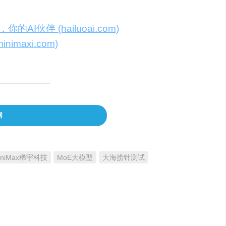
s模型到您的产品或服务中。
AI伙伴 (hailuoai.com)
），MiniMax
imaxi.com)
，感受abab 6.5带来的效率提
网
iniMax稀宇科技
MoE大模型
大海捞针测试