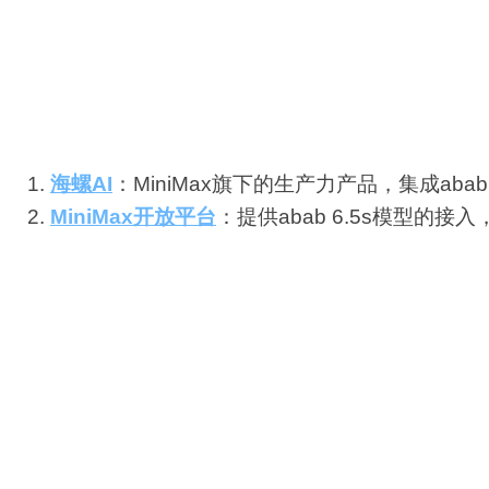
智能客服
：提供基于自然语言处理的高效客户服
内容创作
：辅助生成创意文案和内容。
使用场景示例
海螺AI
：MiniMax旗下的生产力产品，集成aba
MiniMax开放平台
：提供abab 6.5s模型的
费用定价
对于abab 6.5系列模型的具体费用定价，建议直接
服获取详细信息。
如何开始使用
要体验abab 6.5系列模型的强大功能，您可以通