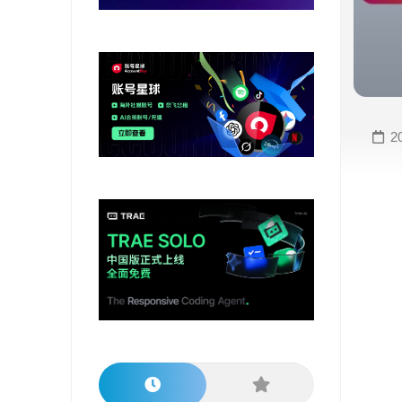
变
手
现
册
直
COMFYUI
播
手
变
册
2
现
大
视
模
频
型
变
手
现
册
电
大
商
模
变
型
现
榜
单