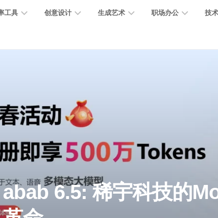
率工具
创意设计
生成艺术
职场办公
技
图
图
图
营
图
AI
营
像
片
像
销
片
提
销
处
编
生
宣
编
示
工
理
辑
成
传
辑
词
具
文
图
视
办
图
智
绘
数
PPT
本
标
频
公
像
能
画
字
制
处
设
生
助
修
对
网
人
作
理
计
成
手
复
话
站
电
思
智
字
音
客
抠
小
文
模
商
维
abab 6.5: 稀宇科技的
能
体
乐
户
图
说
档
型
作
导
总
设
生
服
消
创
总
社
图
图
结
计
成
务
除
作
结
区