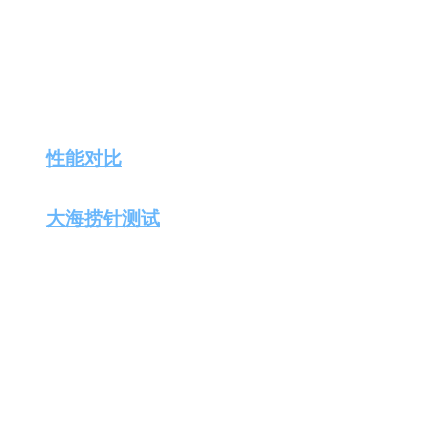
主要功能和产品特色
配
生
合
色
成
成
abab 6.5系列
：包括两个型号，
abab 6.5
拥有万
度；而
abab 6.5s
则在此基础上更进一步，实现
视
频
本。
剪
性能对比
：在知识掌握、逻辑推理、数学计算、
辑
abab 6.5展现出了与世界顶尖大语言模型相媲
大海捞针测试
：在长文本处理能力上，abab 6
关的句子，展现了其卓越的文本识别和处理能力
需求人群与变现技巧
abab 6.5系列模型适用于需要处理大量文本数
机构。通过利用abab 6.5的高性能，可以在以下
数据分析
：快速处理和分析大量文本数据，提取