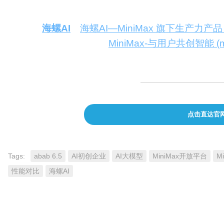
访问
MiniMax开放平台
，尝试集成abab 6.5
体验
海螺AI
（
海螺AI—MiniMax 旗下生产力产品，你的
旗下的生产力工具：
MiniMax-与用户共创智能 (min
升。
点击直达官
Tags:
abab 6.5
AI初创企业
AI大模型
MiniMax开放平台
M
性能对比
海螺AI