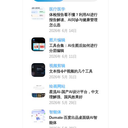
医疗医学
AI
体检报告看不懂？利用AI进行
学
报告解读、AI问诊与健康管理
习
怎么选
资
2026年 6月 14日
源
图片编辑
工具合集：AI生图后如何进行
分层编辑
2026年 6月 11日
视频剪辑
文本指令P视频的几个工具
2026年 5月 31日
绘画网站
星流AI-国产AI设计平台，中文
理解强、国风效果好
2026年 5月 29日
智能体
Dumate-百度出品桌面级AI智
能体