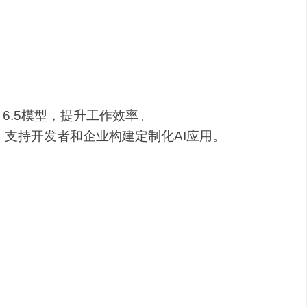
务。
b 6.5模型，提升工作效率。
接入，支持开发者和企业构建定制化AI应用。
访问MiniMax稀宇科技的官方网站或联系其客
过以下方式进行：