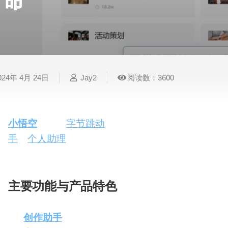
命
表
视
建
摄
法
图
写
视
视
3D
格
频
筑
影
律
片
作
频
频
创
处
处
设
写
法
压
平
总
修
作
理
理
计
真
规
缩
台
结
复
024年 4月 24日
Jay2
阅读数：3600
智
音
服
电
图
论
音
视
语
能
频
装
子
片
文
频
频
音
翻
处
设
邮
换
写
总
字
识
译
理
计
件
脸
作
结
幕
别
小悟空
，原为
字节跳动
推出的搜索引擎“悟空搜索”
手
和
个人助理
。这款基于大语言模型的AI产品，不
简
智
创
金
视
语
历
的内核，更进一步集成了多种预设工具，以支持智
能
意
融
频
音
制
搜
灵
财
换
克
作
索
感
务
脸
隆
主要功能与产品特色
智
视
语
创作助手
：快速生成爆款标题和广告文案。
能
频
音