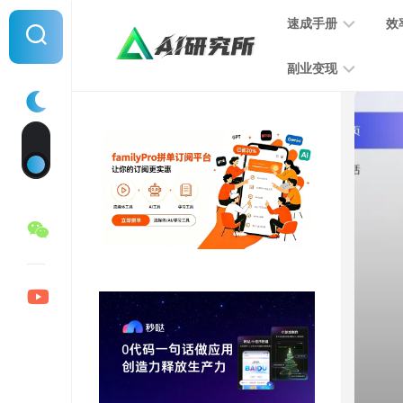
Skip
速成手册
效
to
content
副业变现
提
示
词
音
指
频
南
变
现
MJ
学
写
习
文
手
变
册
现
SD
图
学
片
习