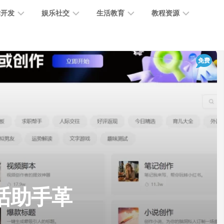
术开发
娱乐社交
生活教育
教程资源
大
媒
医
GPT
免费
语
模
体
疗
教
言
型
创
医
程
模
作
学
型
开
MJ
放
媒
时
教
视
平
体
尚
程
觉
台
社
前
模
交
沿
型
SD
代
教
码
游
生
程
语
话助手革
开
戏
活
音
发
辅
日
模
助
常
其
型