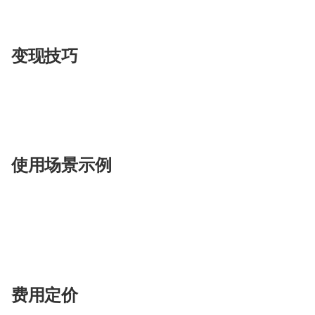
家长还是普通爱好者。
变现技巧
通过小悟空的智能工具，用户可以节省时间，提高
由度和灵活性。
使用场景示例
工作
：使用活动策划工具快速制定营销方案。
学习
：利用AI教师解答学术问题，提升学习效率
生活
：通过节日祝福工具生成个性化节日祝福语
费用定价