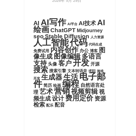
2026年 5月 29日
AI写作
AI
AI
AI技术
AI平台
绘画
ChatGPT
Midjourney
seo
Stable Diffusion
人力资源
代码
人工智能
代码生成
内容创作
图
办公
博客
免费试用
图像编辑
多语言
像生成
开发
支持
客户
头像
开源
搜索
搜索引擎
文本转语音
求职
游戏
电子邮
生活
生成器
开发
件
编程
自然语言处
简历
绘画
营销
艺术
视频剪辑
视
理
费用定价
设计
频生成
资源
检索
配音
配乐