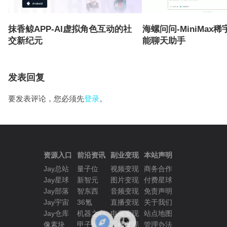
抹香鲸APP-AI虚拟角色互动的社
海螺问问-MiniMax
交新纪元
能聊天助手
发表回复
要发表评论，您必须先
登录
。
资源入口
前沿资讯
副业变现
本站声明
Jay总站
量子位
视频变现
商务合作
Jay星球
新智元
图片变现
付费星球
Jay部落
智东西
音频变现
免责声明
Jay宇宙
36氪
直播变现
关于我们
Jay仓库
机器之心
电商变现
站点地图
像素块
甲子光年
写作变现
管理办法