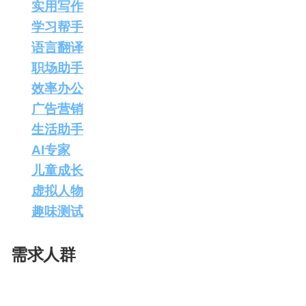
实用写作
：提供创意写作、笔记创作等工具。
配
生
合
色
成
成
学习帮手
：AI教师，解答学习生涯的各种问题。
语言翻译
：创意翻译，将内容转换成不同语言风
视
职场助手
：活动策划、模拟面试等，提高工作效
频
效率办公
：提供PPT生成、文章生成等工具。
剪
辑
广告营销
：Slogan撰写、探店好评等。
生活助手
：节日祝福、个性签名等。
AI专家
：心理树洞、塔罗测算等。
儿童成长
：知识问答，适合6-12岁儿童。
虚拟人物
：与虚拟角色对话，提供情感陪伴。
趣味测试
：性格色彩、运势解读等。
需求人群
小悟空适合所有追求高效率、爱创新、需要个性化