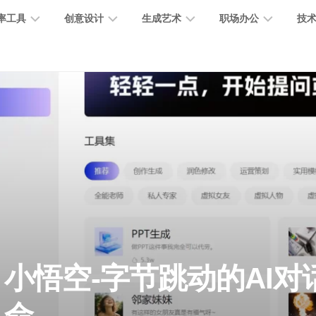
率工具
创意设计
生成艺术
职场办公
技
图
图
图
营
图
AI
营
像
片
像
销
片
提
销
处
编
生
宣
编
示
工
理
辑
成
传
辑
词
具
文
图
视
办
图
智
绘
数
PPT
本
标
频
公
像
能
画
字
制
处
设
生
助
修
对
网
人
作
理
计
成
手
复
话
站
电
思
智
字
音
客
抠
小
文
模
商
维
小悟空-字节跳动的AI对
能
体
乐
户
图
说
档
型
作
导
总
设
生
服
消
创
总
社
图
图
结
计
成
务
除
作
结
区