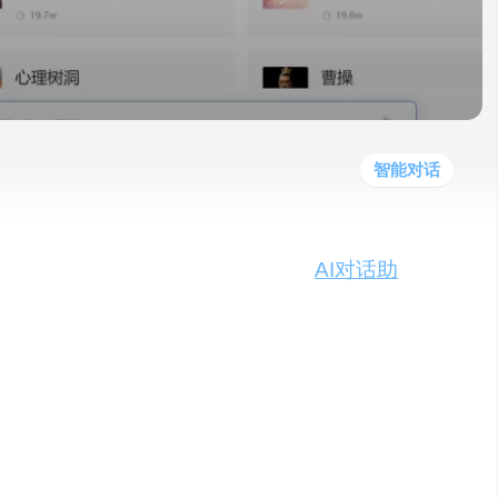
他
数
教
据
网
学
程
其
分
站
习
他
析
播
教
模
客
育
扩
型
展
资
智能对话
源
，如今已华丽转型为一款功能丰富的
AI对话助
仅延续了与字节跳动的豆包AI聊天机器人相似
能对话和内容创作。