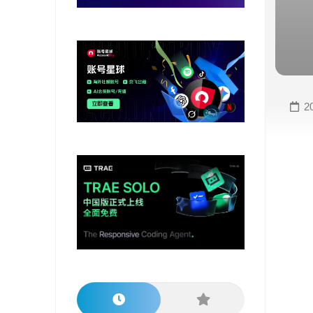
变
手
现
册
直
COMFYUI
播
手
变
册
2
现
大
视
模
频
型
变
手
现
册
电
大
商
模
变
型
现
榜
单