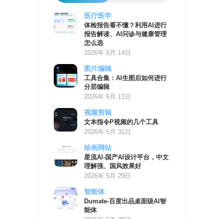
医疗医学
AI
体检报告看不懂？利用AI进行
学
报告解读、AI问诊与健康管理
习
怎么选
资
2026年 6月 14日
源
图片编辑
工具合集：AI生图后如何进行
分层编辑
2026年 6月 11日
视频剪辑
文本指令P视频的几个工具
2026年 5月 31日
绘画网站
星流AI-国产AI设计平台，中文
理解强、国风效果好
2026年 5月 29日
智能体
Dumate-百度出品桌面级AI智
能体