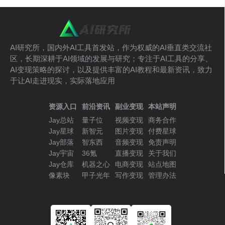
AI研究所，国内外AI工具首发站，作为权威的AI垂直类交流社
区，长期深耕于AI领域的发展与研究；专注于AI工具的分享、
AI变现策略的探讨，以及提供丰富的AI教程和最新资讯，致力
于让AI走进现实，实际落地应用
资源入口
前沿资讯
副业变现
本站声明
Jay总站
量子位
视频变现
商务合作
Jay星球
新智元
图片变现
付费星球
Jay部落
智东西
音频变现
免责声明
Jay宇宙
36氪
直播变现
关于我们
Jay仓库
机器之心
电商变现
站点地图
像素块
甲子光年
写作变现
管理办法