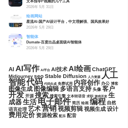
文本指令P视频的几个工具
2026年 5月 31日
绘画网站
星流AI-国产AI设计平台，中文理解强、国风效果好
2026年 5月 29日
智能体
Dumate-百度出品桌面级AI智能体
2026年 5月 29日
AI写作
AI绘画
AI
AI技术
ChatGPT
AI平台
人工
seo
Stable Diffusion
Midjourney
人力资源
代码
智能
内容创作
办公
博客
免费试用
代码生成
图像编辑
多语言支持
客户
图像生成
头像
开发
搜索
生
开源
搜索引擎
文本转语音
求职
游戏开发
电子邮件
编程
生活
成器
自然
简历
绘画
营销
艺术
视频剪辑
设计
视频生成
语言处理
费用定价
资源检索
配音
配乐