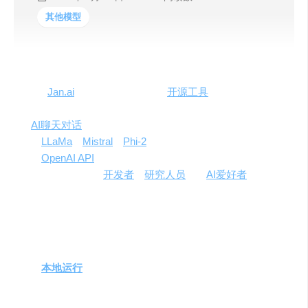
其他模型
Jan（
Jan.ai
）是一个创新的免费
开源工具
，它允许用户在
本地电脑（支持Windows、Mac、Linux系统）上部署和运
行
AI聊天对话
模型。作为ChatGPT的开源替代品，Jan支持
包括
LLaMa
、
Mistral
、
Phi-2
在内的20多个大型模型，并能
通过
OpenAI API
Key运行GPT模型。Jan以其对话UI和API
服务器的特性，为
开发者
、
研究人员
以及
AI爱好者
提供了
一个本地体验大型模型的便捷途径。
主要功能和产品特色
本地运行
开源大模型
：Jan支持多种模型，用户可以直
接在本地与这些模型进行互动。
简洁好用的聊天界面
：提供直观、用户友好的对话界