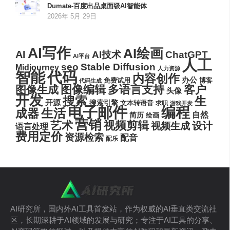
Dumate-百度出品桌面级AI智能体
2026年 5月 29日
AI写作
AI绘画
AI
AI技术
ChatGPT
AI平台
人工
seo
Stable Diffusion
Midjourney
人力资源
代码
智能
内容创作
办公
博客
免费试用
代码生成
图像编辑
多语言支持
客户
图像生成
头像
开发
搜索
生
开源
搜索引擎
文本转语音
求职
游戏开发
电子邮件
编程
生活
成器
自然
简历
绘画
营销
艺术
视频剪辑
设计
视频生成
语言处理
费用定价
资源检索
配音
配乐
AI研究所，国内外AI工具首发站，作为权威的AI垂直类交流社
区，长期深耕于AI领域的发展与研究；专注于AI工具的分享、