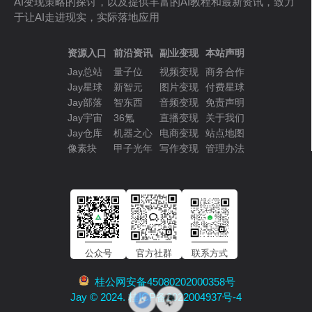
AI变现策略的探讨，以及提供丰富的AI教程和最新资讯，致力
于让AI走进现实，实际落地应用
资源入口
前沿资讯
副业变现
本站声明
Jay总站
量子位
视频变现
商务合作
Jay星球
新智元
图片变现
付费星球
Jay部落
智东西
音频变现
免责声明
Jay宇宙
36氪
直播变现
关于我们
Jay仓库
机器之心
电商变现
站点地图
像素块
甲子光年
写作变现
管理办法
公众号
官方社群
联系方式
桂公网安备45080202000358号
Jay © 2024. 桂ICP备2022004937号-4