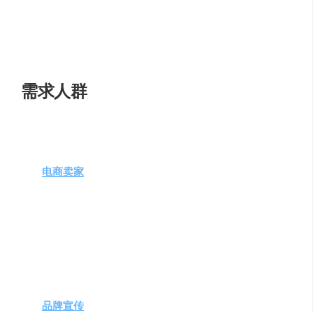
的元素，保持图片完整性。
商品图生成
：智能识别商品特征，结合模板和风格，
自动生成精美商品展示图。
需求人群
花生图像
适合以下人群：
电商卖家
：需要制作无背景产品图或商品展示图的在
线商家。
营销团队
：创建引人注目的广告图像，去除不需要的
元素。
社交媒体经理
：增强社交媒体帖子的视觉吸引力，适
应不同平台的图片要求。
跨境电商
：面向国际市场，需要将产品图片中的文字
翻译成目标市场语言的商家。
品牌宣传
：设计和编辑品牌宣传材料，确保图片的专