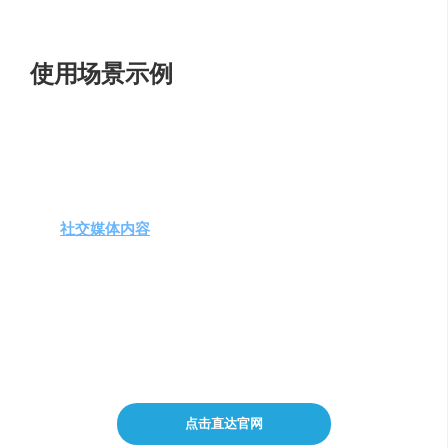
业度和吸引力。
使用场景示例
产品展示
：制作无背景产品图，生成具有吸引力的商
品展示图。
广告制作
：创建适应不同广告尺寸和格式的引人注目
广告图像。
社交媒体内容
：增强帖子视觉吸引力，适应不同社交
平台的图片要求。
跨境电商本地化
：将产品图片中的文字翻译成目标市
场的语言。
品牌宣传材料
：设计和编辑品牌宣传册、海报等营销
材料。
点击直达官网