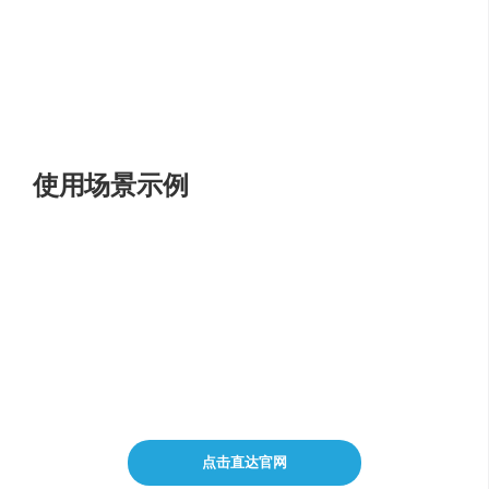
士。
跨境电商
：需要精准术语翻译的电商领域专业人士。
互联网行业
：需要实时翻译和同传服务的互联网行业
用户。
旅游者
：出国商旅时使用拍照翻译和对话同传。
使用场景示例
教育学习
：利用内置词典和查词功能，提高语言学习
效率。
商务沟通
：在国际会议中使用实时翻译和同传服务。
内容创作
：为视频内容制作多语言版本，扩大观众范
围。
技术支持
：在弱网环境下通过硬件设备进行翻译。
点击直达官网