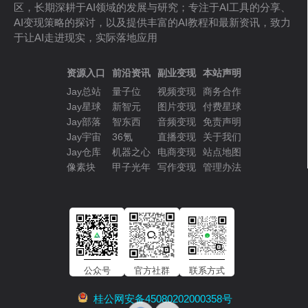
区，长期深耕于AI领域的发展与研究；专注于AI工具的分享、
AI变现策略的探讨，以及提供丰富的AI教程和最新资讯，致力
于让AI走进现实，实际落地应用
资源入口
前沿资讯
副业变现
本站声明
Jay总站
量子位
视频变现
商务合作
Jay星球
新智元
图片变现
付费星球
Jay部落
智东西
音频变现
免责声明
Jay宇宙
36氪
直播变现
关于我们
Jay仓库
机器之心
电商变现
站点地图
像素块
甲子光年
写作变现
管理办法
公众号
官方社群
联系方式
桂公网安备45080202000358号