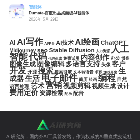
智能体
Dumate-百度出品桌面级AI智能体
2026年 5月 29日
AI写作
AI绘画
AI
AI技术
ChatGPT
AI平台
人工
seo
Stable Diffusion
Midjourney
人力资源
代码
智能
内容创作
办公
博客
免费试用
代码生成
图像编辑
多语言支持
客户
图像生成
头像
开发
搜索
生
开源
搜索引擎
文本转语音
求职
游戏开发
电子邮件
编程
生活
成器
自然
简历
绘画
营销
艺术
视频剪辑
设计
视频生成
语言处理
费用定价
资源检索
配音
配乐
AI研究所，国内外AI工具首发站，作为权威的AI垂直类交流社