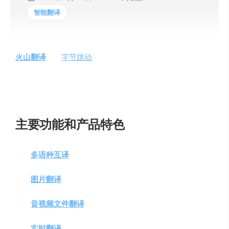
智能翻译
火山翻译
，由
字节跳动
旗下的火山引擎团队推出，是一款
集成了多种翻译功能的人工智能翻译工具。它不仅内置了
权威的词典，还支持多种查词方式，为用户提供了一站式
的语言翻译和学习解决方案。
主要功能和产品特色
多语种互译
：支持122+语种任意互译，覆盖主流使用
场景下的99.5%以上调用需求。
图片翻译
：智能定位、识别、翻译和替换图片中的文
字，实现“图片进-图片出”的流畅体验。
音视频文件翻译
：支持长达4小时的音视频文件翻译，
适用于多语言版本的视频制作。
实时翻译
：边说边翻，无需等待，适用于在线会议和