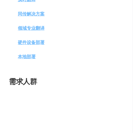
直播翻译。
同传解决方案
：为线上直播和线下大会提供灵活的同
传服务，支持按活动交付或订阅软件。
领域专业翻译
：支持协作办公、跨境电商、互联网等
九大领域，提供精准术语和地道表达。
硬件设备部署
：将翻译模型部署在硬件中，即使在弱
网或无网环境下也能翻译。
本地部署
服务
：提供本地部署能力，提高安全性，阻
隔外网风险。
需求人群
火山翻译
适合以下人群：
学生
：练习听力和跟读，使用PDF对照阅读模式和个
人术语库。
工作人士
：需要在线文本翻译和网页翻译的职场人