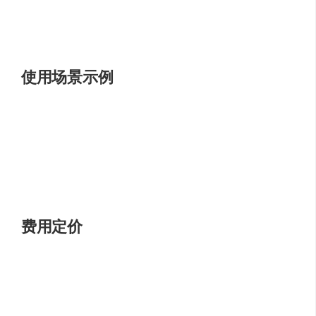
通过通义灵码，开发者可以提高工作效率，从而在项目开
发、技术咨询或编程教育等领域获得变现机会。
使用场景示例
项目开发
：在VS Code和JetBrains IDEs等环境中快速
生成代码。
编程教育
：辅助学生理解复杂代码和编程概念。
技术研究
：通过代码解释功能，快速掌握开源项目的
核心逻辑。
费用定价
目前通义灵码对个人用户完全免费，用户可以无成本体验
其提供的所有功能。