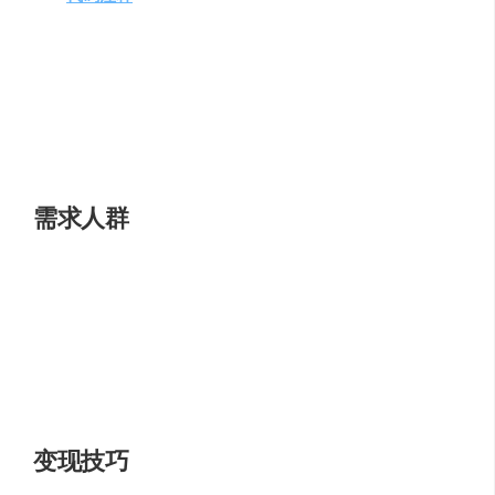
性。
代码解释
：支持30+种语言，自动识别语言并生成代码
解释。
研发智能问答
：提供特定领域的知识问答，如阿里云
OSS相关问题。
异常报错排查
：帮助快速解决研发问题。
需求人群
通义灵码适合以下用户：
开发者
：希望提高编码效率的专业人士。
编程学习者
：需要辅助学习和理解代码的初学者。
技术团队
：寻求提升整体开发效率的团队。
变现技巧