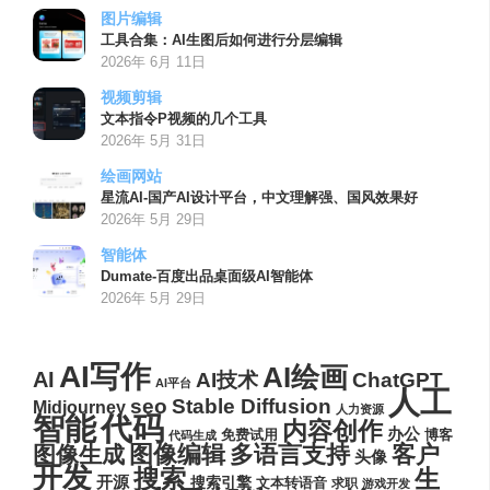
图片编辑
工具合集：AI生图后如何进行分层编辑
2026年 6月 11日
视频剪辑
文本指令P视频的几个工具
2026年 5月 31日
绘画网站
星流AI-国产AI设计平台，中文理解强、国风效果好
2026年 5月 29日
智能体
Dumate-百度出品桌面级AI智能体
2026年 5月 29日
AI写作
AI绘画
AI
AI技术
ChatGPT
AI平台
人工
seo
Stable Diffusion
Midjourney
人力资源
代码
智能
内容创作
办公
博客
免费试用
代码生成
图像编辑
多语言支持
客户
图像生成
头像
开发
搜索
生
开源
搜索引擎
文本转语音
求职
游戏开发