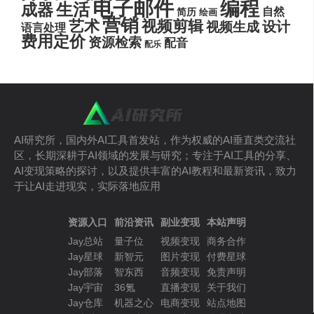
电子邮件
编程
生活
成器
自然
简历
绘画
营销
艺术
视频剪辑
设计
视频生成
语言处理
费用定价
资源检索
配音
配乐
AI研究所，国内外AI工具首发站，作为权威的AI垂直类交流社
区，长期深耕于AI领域的发展与研究；专注于AI工具的分享、
AI变现策略的探讨，以及提供丰富的AI教程和最新资讯，致力
于让AI走进现实，实际落地应用
资源入口
前沿资讯
副业变现
本站声明
Jay总站
量子位
视频变现
商务合作
Jay星球
新智元
图片变现
付费星球
Jay部落
智东西
音频变现
免责声明
Jay宇宙
36氪
直播变现
关于我们
Jay仓库
机器之心
电商变现
站点地图