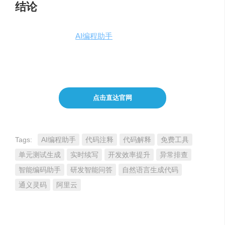
结论
通义灵码作为一款
AI编程助手
，不仅提升了开发者的工作
效率，也促进了编程技术的普及和教育。它的优势在于无
需翻墙、响应速度快，值得开发者尝试使用。
点击直达官网
Tags:
AI编程助手
代码注释
代码解释
免费工具
单元测试生成
实时续写
开发效率提升
异常排查
智能编码助手
研发智能问答
自然语言生成代码
通义灵码
阿里云