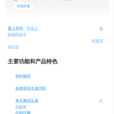
代码开发
通义灵码
，
阿里云
推出的一款基于「通义大模型」的「
智
能编码助手
」，为开发者提供了一个全新的编程体验。它
通过海量开源代码数据训练，提供代码智能生成、
研发智
能问答
等能力，旨在提高开发者的工作效率。
主要功能和产品特色
实时续写
：根据上下文和语法，自动预测和生成建议
代码。
自然语言生成代码
：通过描述功能，自动生成代码和
注释。
单元测试生成
：支持多种框架生成单元测试及相关
代
码解释
。
代码注释
生成
：一键生成方法注释，提升代码可读