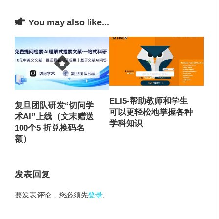
You may also like...
ELI5-帮助教师和学生
复旦团队研发“切问学
可以更轻松地掌握各种
术AI”上线（文末赠送
学科知识
100个5 折兑换码名
额）
发表回复
要发表评论，您必须先
登录
。