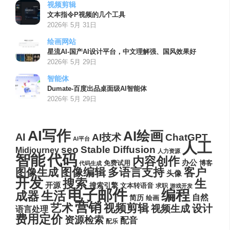
视频剪辑
文本指令P视频的几个工具
2026年 5月 31日
绘画网站
星流AI-国产AI设计平台，中文理解强、国风效果好
2026年 5月 29日
智能体
Dumate-百度出品桌面级AI智能体
2026年 5月 29日
AI写作
AI绘画
AI
AI技术
ChatGPT
AI平台
人工
seo
Stable Diffusion
Midjourney
人力资源
代码
智能
内容创作
办公
博客
免费试用
代码生成
图像编辑
多语言支持
客户
图像生成
头像
开发
搜索
生
开源
搜索引擎
文本转语音
求职
游戏开发
电子邮件
编程
生活
成器
自然
简历
绘画
营销
艺术
视频剪辑
设计
视频生成
语言处理
费用定价
资源检索
配音
配乐