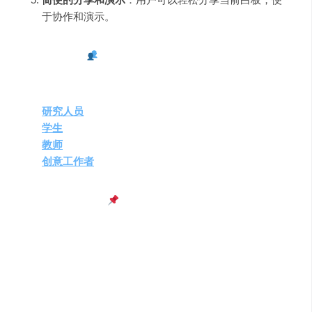
于协作和演示。
四、需求人群
Albus 适合以下用户：
研究人员
：探索复杂概念和理论。
学生
：通过可视化学习新知识。
教师
：创造互动和引人入胜的教学内容。
创意工作者
：生成和拓展创意。
五、使用场景示例
学术研究
：使用 Albus 探索学术主题，生成研究框
架。
课程学习
：利用 Albus 的学习模式掌握教材核心要
点。
团队会议
：在会议中使用 Albus 进行头脑风暴和创意