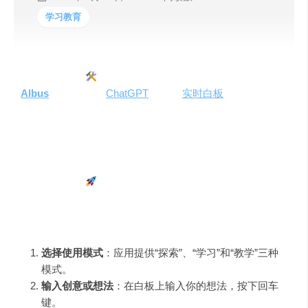
学习教育
一、工具简介
Albus
是一款基于
ChatGPT
技术的
实时白板
应用，旨在帮
助用户深入探索感兴趣的主题、学习新技能，并通过图像
和问题解答提供支持。Albus 通过不断的关联想法生成，使
用户能够多角度挖掘主题的深度和广度。
二、快速上手
Albus 的操作界面简洁直观，全屏白板设计，使用流程如
下：
选择使用模式
：应用提供“探索”、“学习”和“教学”三种
模式。
输入创意或想法
：在白板上输入你的想法，按下回车
键。