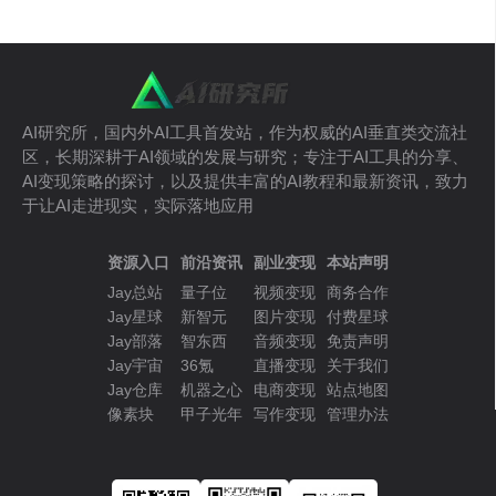
AI研究所，国内外AI工具首发站，作为权威的AI垂直类交流社
区，长期深耕于AI领域的发展与研究；专注于AI工具的分享、
AI变现策略的探讨，以及提供丰富的AI教程和最新资讯，致力
于让AI走进现实，实际落地应用
资源入口
前沿资讯
副业变现
本站声明
Jay总站
量子位
视频变现
商务合作
Jay星球
新智元
图片变现
付费星球
Jay部落
智东西
音频变现
免责声明
Jay宇宙
36氪
直播变现
关于我们
Jay仓库
机器之心
电商变现
站点地图
像素块
甲子光年
写作变现
管理办法