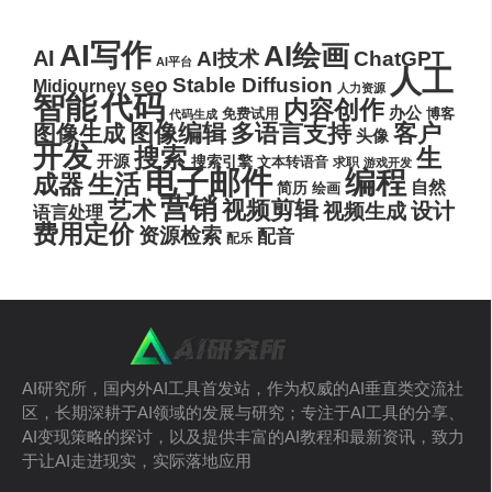
AI写作
AI绘画
AI
AI技术
ChatGPT
AI平台
人工
seo
Stable Diffusion
Midjourney
人力资源
代码
智能
内容创作
办公
博客
免费试用
代码生成
图像编辑
多语言支持
客户
图像生成
头像
开发
搜索
生
开源
搜索引擎
文本转语音
求职
游戏开发
电子邮件
编程
生活
成器
自然
简历
绘画
营销
艺术
视频剪辑
设计
视频生成
语言处理
费用定价
资源检索
配音
配乐
AI研究所，国内外AI工具首发站，作为权威的AI垂直类交流社
区，长期深耕于AI领域的发展与研究；专注于AI工具的分享、
AI变现策略的探讨，以及提供丰富的AI教程和最新资讯，致力
于让AI走进现实，实际落地应用