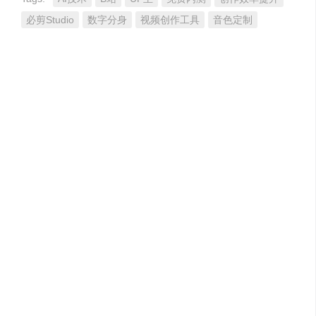
必剪Studio
数字分身
视频创作工具
音色定制