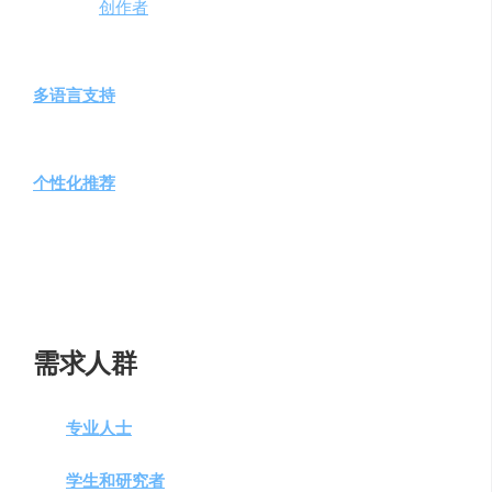
定内容或
创作者
，加强用户与知乎社区中高质量内容及创
作者的联系。
多语言支持
：支持多语言提问和回答，配备即时翻译功
能，让全球用户都能轻松使用。
个性化推荐
：根据用户兴趣和历史提问，推荐相关问题和
答案，提供定制化内容流。
多模态能力
：未来计划引入多模态能力，处理和生成包括
文本、图像、视频在内的多种类型内容。
需求人群
专业人士
：提供行业知识和经验分享，解决工作中的
实际问题。
学生和研究者
：快速获取学术研究和学习资料，提高