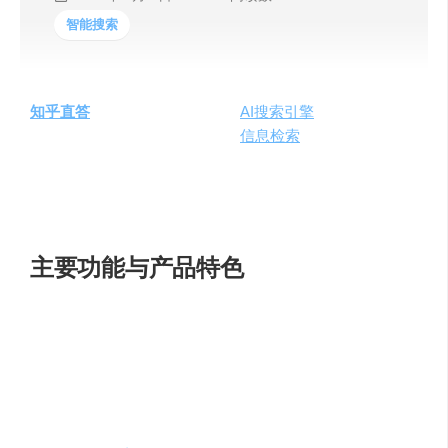
智能搜索
知乎直答
是知乎推出的一款创新
AI搜索引擎
，利用先进的AI
大模型技术，为用户带来全新的
信息检索
体验。这款产品
通过智能搜索和精准回答，快速定位到用户所需的答案，
同时连接到专业的知乎答主，为用户提供深度和广度兼具
的信息资源。
主要功能与产品特色
答案生成
：知乎直答能够深入理解用户提问，生成直接且
详尽的回答。它提供“简略”和“深入”两种答案形式，满足不
同用户对信息深度的需求。
内容与人物搜索
：直答不仅回答用户问题，还支持寻找特