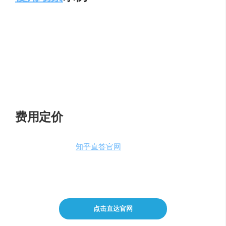
当用户需要快速了解某个行业的最新动态时，知乎直
答可以提供即时的行业分析。
学生在准备论文时，可以通过知乎直答获取相关学术
资料和研究方法。
创作者在寻找灵感时，可以利用知乎直答搜索相关内
容和案例。
费用定价
用户可以通过访问
知乎直答官网
，使用知乎账号登录在线
免费使用。目前，知乎直答主要提供免费服务，但未来可
能会推出增值服务。
点击直达官网