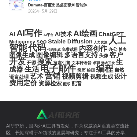
Dumate-百度出品桌面级AI智能体
2026年 5月 29日
AI写作
AI绘画
AI
AI技术
ChatGPT
AI平台
人工
seo
Stable Diffusion
Midjourney
人力资源
代码
智能
内容创作
办公
博客
免费试用
代码生成
图像编辑
多语言支持
客户
图像生成
头像
开发
搜索
生
开源
搜索引擎
文本转语音
求职
游戏开发
电子邮件
编程
生活
成器
自然
简历
绘画
营销
艺术
视频剪辑
设计
视频生成
语言处理
费用定价
资源检索
配音
配乐
AI研究所，国内外AI工具首发站，作为权威的AI垂直类交流社
区，长期深耕于AI领域的发展与研究；专注于AI工具的分享、