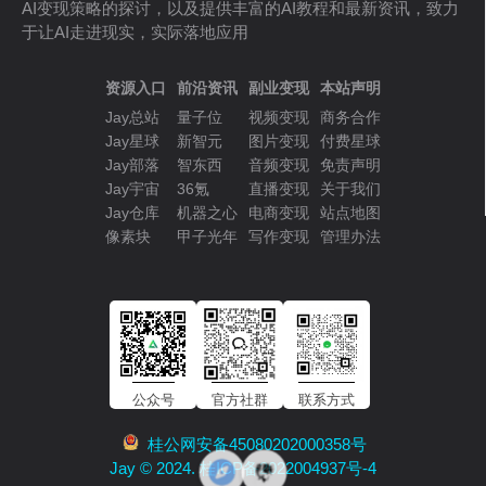
AI变现策略的探讨，以及提供丰富的AI教程和最新资讯，致力
于让AI走进现实，实际落地应用
资源入口
前沿资讯
副业变现
本站声明
Jay总站
量子位
视频变现
商务合作
Jay星球
新智元
图片变现
付费星球
Jay部落
智东西
音频变现
免责声明
Jay宇宙
36氪
直播变现
关于我们
Jay仓库
机器之心
电商变现
站点地图
像素块
甲子光年
写作变现
管理办法
公众号
官方社群
联系方式
桂公网安备45080202000358号
Jay © 2024. 桂ICP备2022004937号-4