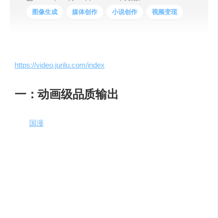
图像生成
媒体创作
小说创作
视频变现
所有AI动漫工作室追求效率的必然选择，官网地址：
https://video.jurilu.com/index
一：动画级品质输出
接近
国漫
动画效果，远超传统动态漫。
1为动漫剧快速批量创作量身定做
2直接输出动画动态，而非图片动态表现力沉浸感更强
3多种生成模式、多种正成模型满足更多创作需要