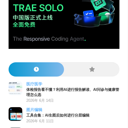
医疗医学
体检报告看不懂？利用AI进行报告解读、AI问诊与健康管
理怎么选
2026年 6月 14日
图片编辑
工具合集：AI生图后如何进行分层编辑
2026年 6月 11日