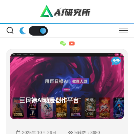
Skip
to
content
免费
巨日禄AI动漫创作平台
2025年 10月 26日
阅读数：3680