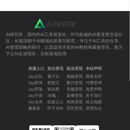
AI研究所，国内外AI工具首发站，作为权威的AI垂直类交流社
区，长期深耕于AI领域的发展与研究；专注于AI工具的分享、
AI变现策略的探讨，以及提供丰富的AI教程和最新资讯，致力
于让AI走进现实，实际落地应用
资源入口
前沿资讯
副业变现
本站声明
Jay总站
量子位
视频变现
商务合作
Jay星球
新智元
图片变现
付费星球
Jay部落
智东西
音频变现
免责声明
Jay宇宙
36氪
直播变现
关于我们
Jay仓库
机器之心
电商变现
站点地图
像素块
甲子光年
写作变现
管理办法