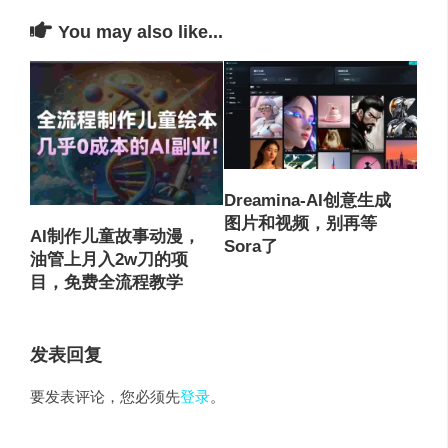
You may also like...
Dreamina-AI创意生成
图片和视频，别再等
AI制作儿童故事动漫，
Sora了
油管上月入2w刀的项
目，免费全流程教学
发表回复
要发表评论，您必须先
登录
。