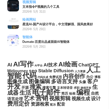
视频剪辑
文本指令P视频的几个工具
2026年 5月 31日
绘画网站
星流AI-国产AI设计平台，中文理解强、国风效果好
2026年 5月 29日
智能体
Dumate-百度出品桌面级AI智能体
2026年 5月 29日
AI写作
AI绘画
AI
AI技术
ChatGPT
AI平台
人工
seo
Stable Diffusion
Midjourney
人力资源
代码
智能
内容创作
办公
博客
免费试用
代码生成
图像编辑
多语言支持
客户
图像生成
头像
开发
搜索
生
开源
搜索引擎
文本转语音
求职
游戏开发
电子邮件
编程
生活
成器
自然
简历
绘画
营销
艺术
视频剪辑
设计
视频生成
语言处理
费用定价
资源检索
配音
配乐