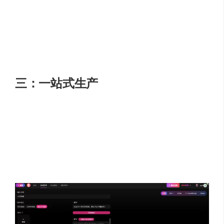
2：降本提效，构建工业化生产标准
打破传统AI生成内容存在随机性，若缺乏一致性约束，可
能出现“角色换场景后画风突变”“物品技能无法控制”等问
题。省去人工修正。让AI从“随机生成工具”升级为“可控的
创意合作伙伴”。
三：一站式生产
全流程贯通：打破传统制作壁垒，重构创作范式
1：打破传统依赖多团队协作与工具切换，无需漫画前置资
源，有剧本就能生产。
2：极大降低创作门槛，仅需剧本即可创作开启全民动漫时
代新纪元