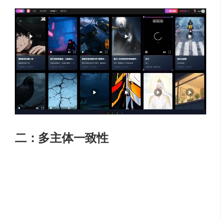
二：多主体一致性
让你创作的角色，物品，场景等始终保持一致性，实现“艺
术想象—技术生成—情感传递”的统一。
1：构建沉浸式世界观，强化故事可信度
AI工具生成的角色造型、物品细节，场景氛围需保持风格
统一，才能让观众快速接受并沉浸于虚构世界。