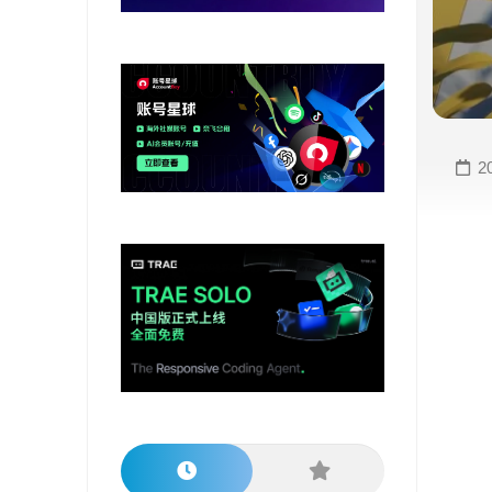
变
手
现
册
直
COMFYUI
播
手
变
册
2
现
大
视
模
频
型
变
手
现
册
电
大
商
模
变
型
现
榜
单