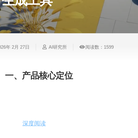
生成工具
表
视
建
摄
法
图
写
视
视
3D
格
频
筑
影
律
片
作
频
频
创
处
处
设
写
法
压
平
总
修
作
理
理
计
真
规
缩
台
结
复
026年 2月 27日
AI研究所
阅读数：1599
智
音
服
电
图
论
音
视
语
能
频
装
子
片
文
频
频
音
翻
处
设
邮
换
写
总
字
识
译
理
计
件
脸
作
结
幕
别
一、产品核心定位
简
智
创
金
视
语
历
Myzine 是一款基于自研独特 AI 框架与成熟大
能
意
融
频
音
制
搜
灵
财
换
克
作
工具。产品聚焦解决信息过载时代用户精准内容获
索
感
务
脸
隆
户打造全链路个人化定制、体系化内容整合、极致
配度的
深度阅读
体验。
智
视
语
能
频
音