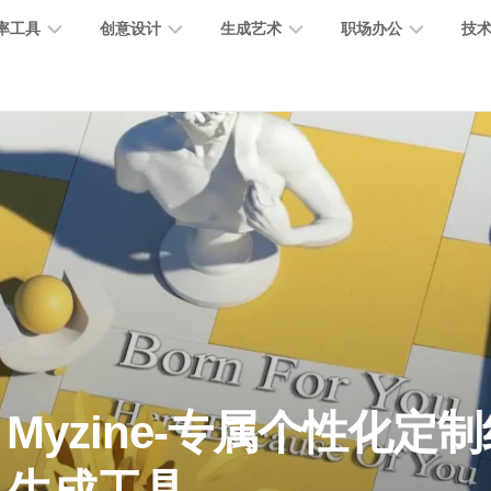
率工具
创意设计
生成艺术
职场办公
技
图
图
图
营
图
AI
营
像
片
像
销
片
提
销
处
编
生
宣
编
示
工
理
辑
成
传
辑
词
具
文
图
视
办
图
智
绘
数
PPT
本
标
频
公
像
能
画
字
制
处
设
生
助
修
对
网
人
作
理
计
成
手
复
话
站
电
思
智
字
音
客
抠
小
文
模
商
维
Myzine-专属个性化定
能
体
乐
户
图
说
档
型
作
导
总
设
生
服
消
创
总
社
图
图
结
计
成
务
除
作
结
区