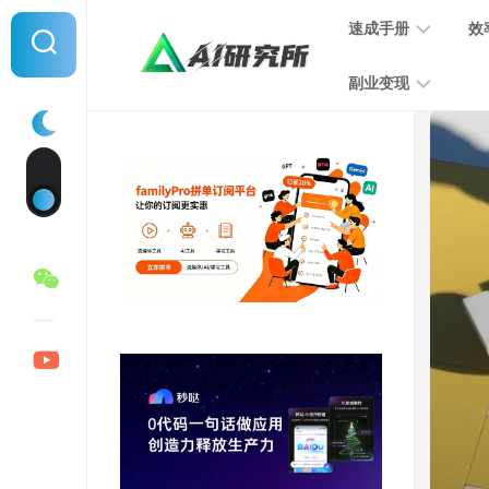
Skip
速成手册
效
to
content
副业变现
提
示
词
音
指
频
南
变
现
MJ
学
写
习
文
手
变
册
现
SD
图
学
片
习