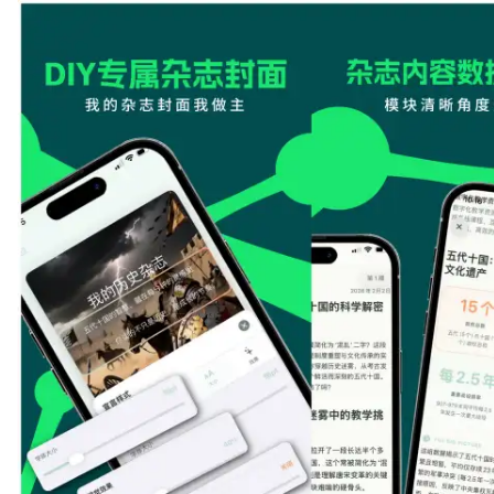
配
生
合
色
成
成
视
频
剪
辑