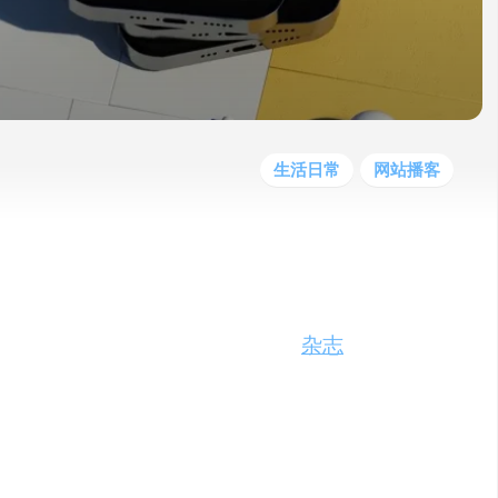
他
数
教
据
网
学
程
其
分
站
习
他
析
播
教
模
客
育
扩
型
展
资
生活日常
网站播客
源
模型数据库开发的专属个性化定制线上
杂志
生成
取难、碎片化阅读效率低的核心痛点，为用
隐私保护的专属线上杂志，提供纯粹、高匹