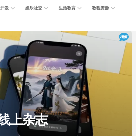
术开发
娱乐社交
生活教育
教程资源
大
媒
医
GPT
增值
语
模
体
疗
教
言
型
创
医
程
模
作
学
型
开
MJ
放
媒
时
教
视
平
体
尚
程
觉
台
社
前
模
交
沿
型
SD
代
教
码
游
生
程
语
制线上杂志
开
戏
活
音
发
辅
日
模
助
常
其
型