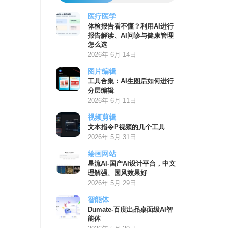
医疗医学
AI
体检报告看不懂？利用AI进行
学
报告解读、AI问诊与健康管理
习
怎么选
资
2026年 6月 14日
源
图片编辑
工具合集：AI生图后如何进行
分层编辑
2026年 6月 11日
视频剪辑
文本指令P视频的几个工具
2026年 5月 31日
绘画网站
星流AI-国产AI设计平台，中文
理解强、国风效果好
2026年 5月 29日
智能体
Dumate-百度出品桌面级AI智
能体