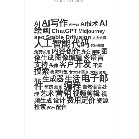
2026年 5月 29日
AI写作
AI
AI
AI技术
AI平台
绘画
ChatGPT
Midjourney
seo
Stable Diffusion
人力资源
代码
人工智能
代码生成
内容创作
图
办公
博客
免费试用
图像编辑
多语言
像生成
开发
支持
客户
头像
开源
搜索
搜索引擎
文本转语音
求职
游戏
电子邮
生活
生成器
开发
件
编程
自然语言处
简历
绘画
营销
艺术
视频剪辑
视
理
费用定价
设计
频生成
资源
检索
配音
配乐