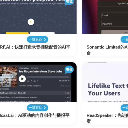
增值
配
生
合
色
成
成
视
频
剪
一键直达
一
辑
RF.AI：快速打造录音棚级配音的AI平
Sonantic Limit
台
增值
一键直达
一
dcast.ai：AI驱动的内容创作与播报平
ReadSpeaker：
案