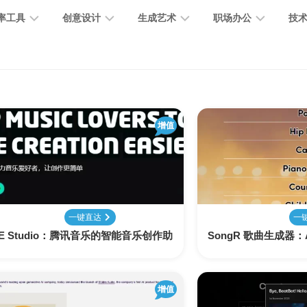
率工具
创意设计
生成艺术
职场办公
技
图
图
图
营
图
AI
营
像
片
像
销
片
提
销
处
编
生
宣
编
示
工
理
辑
成
传
增值
辑
词
具
文
图
视
办
图
智
绘
数
PPT
本
标
频
公
像
能
画
字
制
处
设
生
助
修
对
网
人
作
理
计
成
手
复
话
站
一键直达
一
E Studio：腾讯音乐的智能音乐创作助
SongR 歌曲生成器
电
思
智
字
音
客
抠
小
文
模
商
维
能
体
乐
户
图
说
档
型
作
导
总
设
生
服
消
创
总
社
图
图
增值
结
计
成
务
除
作
结
区