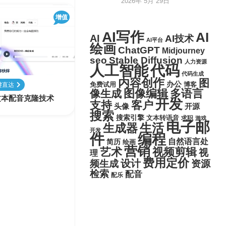
2026年 5月 29日
增值
AI写作
AI
AI
AI技术
AI平台
绘画
ChatGPT
Midjourney
seo
Stable Diffusion
人力资源
代码
人工智能
代码生成
内容创作
图
办公
博客
键直达
免费试用
图像编辑
多语言
像生成
的文本配音克隆技术
开发
支持
客户
头像
开源
搜索
搜索引擎
文本转语音
求职
游戏
电子邮
生活
生成器
开发
件
编程
自然语言处
简历
绘画
营销
艺术
视频剪辑
视
理
费用定价
设计
频生成
资源
检索
配音
配乐