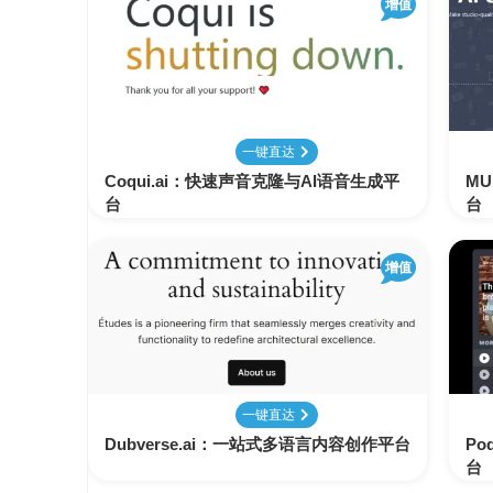
增值
AI
学
习
资
源
一键直达
Coqui.ai：快速声音克隆与AI语音生成平
MU
台
台
增值
一键直达
Dubverse.ai：一站式多语言内容创作平台
Po
台