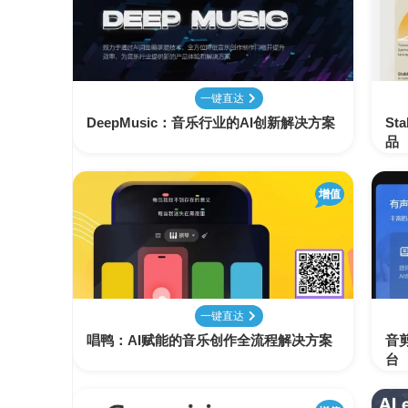
变
手
现
册
直
COMFYUI
一键直达
播
手
变
DeepMusic：音乐行业的AI创新解决方案
St
册
现
品
大
增值
视
模
频
型
变
手
现
册
电
一键直达
大
商
模
唱鸭：AI赋能的音乐创作全流程解决方案
音
变
型
台
现
榜
单