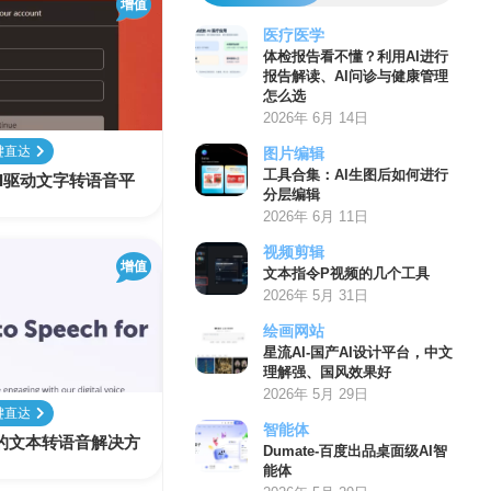
增值
医疗医学
体检报告看不懂？利用AI进行
报告解读、AI问诊与健康管理
怎么选
2026年 6月 14日
键直达
图片编辑
工具合集：AI生图后如何进行
ed的AI驱动文字转语音平
分层编辑
2026年 6月 11日
视频剪辑
增值
文本指令P视频的几个工具
2026年 5月 31日
绘画网站
星流AI-国产AI设计平台，中文
理解强、国风效果好
2026年 5月 29日
键直达
智能体
先进的文本转语音解决方
Dumate-百度出品桌面级AI智
能体