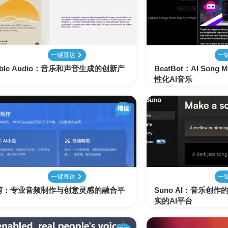
表
视
建
摄
法
图
写
视
视
3D
格
频
筑
影
律
片
作
频
频
创
处
处
设
写
法
压
平
总
修
作
理
理
计
真
规
缩
台
结
复
一键直达
一
able Audio：音乐和声音生成的创新产
BeatBot：AI Son
智
性化AI音乐
音
服
电
图
论
音
视
语
能
频
装
子
片
文
频
频
音
翻
处
设
邮
换
写
总
字
识
译
增值
理
计
件
脸
作
结
幕
别
简
智
创
金
视
语
历
能
意
融
频
音
制
搜
灵
财
换
克
作
一键直达
一
索
感
务
脸
隆
剪：专业音频制作与创意灵感的融合平
Suno AI：音乐创
实的AI平台
智
视
语
能
频
音