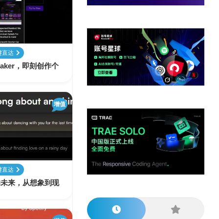
他
数
教
据
网
学
程
其
分
站
习
他
析
播
教
模
客
育
扩
键直达
型
展
g Maker，即刻创作个
资
源
增值
键直达
作的未来，从想象到现