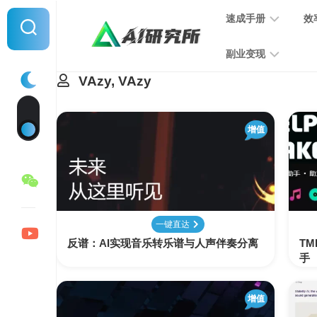
Skip
速成手册
效
to
content
副业变现
VAzy, VAzy
提
示
词
音
指
增值
频
南
变
现
MJ
学
写
习
文
一键直达
手
变
反谱：AI实现音乐转乐谱与人声伴奏分离
册
TM
现
手
SD
图
增值
学
片
习