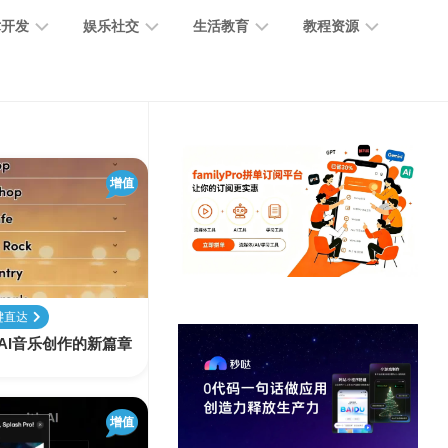
术开发
娱乐社交
生活教育
教程资源
大
媒
医
GPT
语
模
体
疗
教
言
型
创
医
程
模
作
学
增值
型
开
MJ
放
媒
时
教
视
平
体
尚
程
觉
台
社
前
模
交
沿
型
键直达
SD
：AI音乐创作的新篇章
代
教
码
游
生
程
语
开
戏
活
音
发
辅
日
模
增值
助
常
其
型