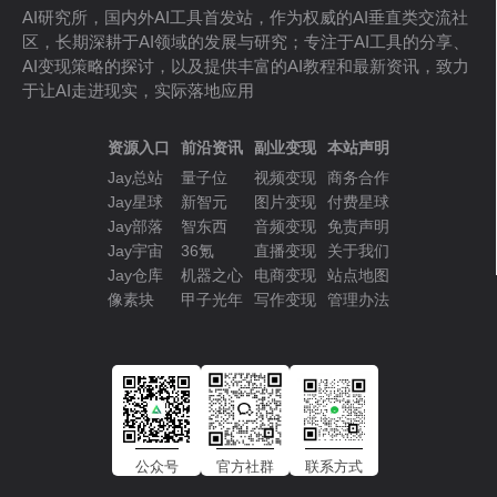
AI研究所，国内外AI工具首发站，作为权威的AI垂直类交流社
区，长期深耕于AI领域的发展与研究；专注于AI工具的分享、
AI变现策略的探讨，以及提供丰富的AI教程和最新资讯，致力
于让AI走进现实，实际落地应用
资源入口
前沿资讯
副业变现
本站声明
Jay总站
量子位
视频变现
商务合作
Jay星球
新智元
图片变现
付费星球
Jay部落
智东西
音频变现
免责声明
Jay宇宙
36氪
直播变现
关于我们
Jay仓库
机器之心
电商变现
站点地图
像素块
甲子光年
写作变现
管理办法
公众号
官方社群
联系方式