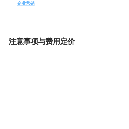
企业营销
团队
：制作多语言的广告和宣传语音。
教育机构
：为教学材料和课程提供语音版本。
开发者
：在应用程序中集成语音功能，提升产品的交
互性。
注意事项与费用定价
在使用
Sonantic.io
时，请注意：
遵守相关的版权法规，确保使用的文本内容合法。
选择合适的API计划，以满足您的业务需求和预算。
关注
Sonantic.io
的定价政策，了解不同服务的费用和
功能。
Sonantic.io
可能提供免费试用或基础服务，而高级功能和
大量使用可能需要付费。