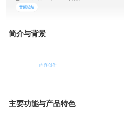
音频总结
简介与背景
Sonantic.io
是由Sonantic Limited开发的一款先进的文字转
语音工具，它利用人工智能技术，通过其API和网络应用程
序，为用户提供
内容创作
、分析、编辑和分发的全面解决
方案。这款工具旨在通过高质量的语音合成技术，提升内
容的可访问性和吸引力，同时为用户提供便捷的语音内容
创作体验。
主要功能与产品特色
Sonantic.io
的核心功能和产品特色包括：