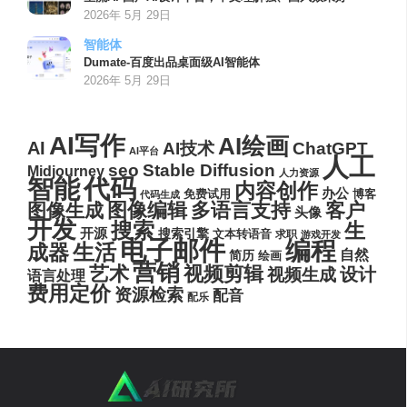
2026年 5月 29日
智能体
Dumate-百度出品桌面级AI智能体
2026年 5月 29日
AI写作
AI绘画
AI
AI技术
ChatGPT
AI平台
人工
seo
Stable Diffusion
Midjourney
人力资源
代码
智能
内容创作
办公
博客
免费试用
代码生成
图像编辑
多语言支持
客户
图像生成
头像
开发
搜索
生
开源
搜索引擎
文本转语音
求职
游戏开发
电子邮件
编程
生活
成器
自然
简历
绘画
营销
艺术
视频剪辑
设计
视频生成
语言处理
费用定价
资源检索
配音
配乐