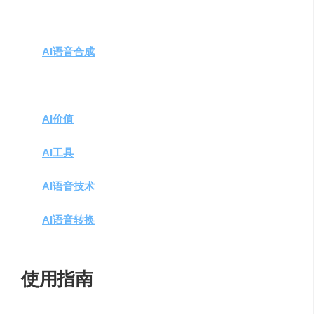
AI应用接口(API)
：提供强大的API支持，方便开发者
集成和使用。
AI语音合成
：利用AI技术生成自然、流畅的语音，提
高语音内容的质量。
内容创作与编辑
：支持用户创作和编辑文本内容，以
生成高质量的语音输出。
AI价值
：通过AI技术提升内容的价值，增强用户体
验。
AI工具
：提供一系列AI工具，帮助用户优化和管理语
音内容。
AI语音技术
：采用最新的AI语音技术，确保语音的清
晰度和表现力。
AI语音转换
：将文本内容快速准确地转换为语音，简
化内容创作流程。
使用指南