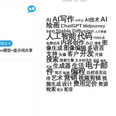
2026年 5月 29日
免费
AI写作
AI
AI
AI技术
AI平台
绘画
ChatGPT
Midjourney
seo
Stable Diffusion
人力资源
代码
人工智能
代码生成
内容创作
图
办公
博客
键直达
免费试用
图像编辑
多语言
像生成
ffuison模型+提示词共享
开发
支持
客户
头像
开源
搜索
搜索引擎
文本转语音
求职
游戏
电子邮
生活
生成器
开发
件
编程
自然语言处
简历
绘画
营销
艺术
视频剪辑
视
理
费用定价
设计
频生成
资源
检索
配音
配乐