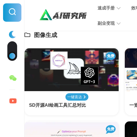
Skip
速成手册
效
to
content
副业变现
图像生成
提
示
词
音
指
免费
频
南
变
现
MJ
学
写
习
文
一键直达
手
变
SD开源AI绘画工具汇总对比
册
一
现
SD
图
免费
学
片
习