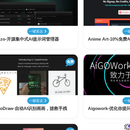
表
视
建
摄
法
图
写
视
视
3D
格
频
筑
影
律
片
作
频
频
创
处
处
设
写
法
压
平
总
修
作
理
理
计
真
规
缩
台
结
复
一键直达
一
zzo-开源集中式AI提示词管理器
Anime Art-10%
智
音
服
电
图
论
音
视
语
能
频
装
子
片
文
频
频
音
翻
处
设
邮
换
写
总
字
识
译
免费
理
计
件
脸
作
结
幕
别
简
智
创
金
视
语
历
能
意
融
频
音
制
搜
灵
财
换
克
作
一键直达
一
索
感
务
脸
隆
toDraw-自动AI识别画画，拯救手残
Aigowork-优化你
智
视
语
能
频
音