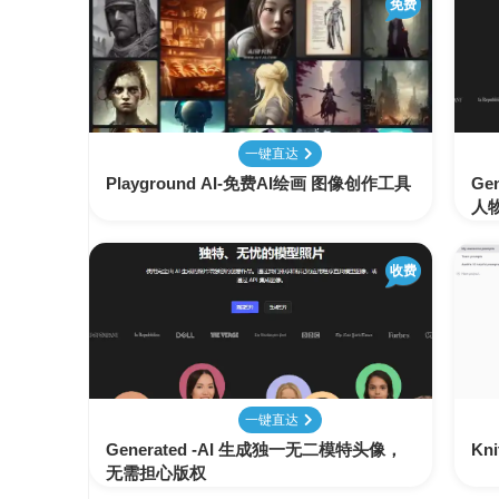
免费
AI
学
习
资
源
一键直达
Playground AI-免费AI绘画 图像创作工具
Ge
人
收费
一键直达
Generated -AI 生成独一无二模特头像，
Kn
无需担心版权