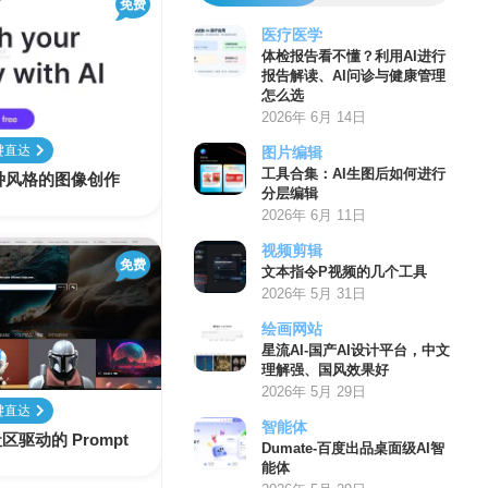
免费
医疗医学
体检报告看不懂？利用AI进行
报告解读、AI问诊与健康管理
怎么选
2026年 6月 14日
键直达
图片编辑
工具合集：AI生图后如何进行
建各种风格的图像创作
分层编辑
2026年 6月 11日
视频剪辑
免费
文本指令P视频的几个工具
2026年 5月 31日
绘画网站
星流AI-国产AI设计平台，中文
理解强、国风效果好
2026年 5月 29日
键直达
智能体
个社区驱动的 Prompt
Dumate-百度出品桌面级AI智
能体