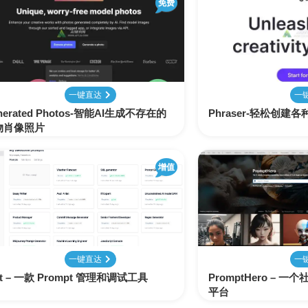
免费
配
生
合
色
成
成
视
频
剪
一键直达
一
辑
nerated Photos-智能AI生成不存在的
Phraser-轻松创
物肖像照片
增值
一键直达
一
it – 一款 Prompt 管理和调试工具
PromptHero – 一
平台