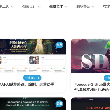
率工具
创意设计
生成艺术
职场办公
技
图
图
图
营
图
AI
营
像
片
像
销
片
提
销
处
编
生
宣
编
示
工
理
辑
成
传
免费
辑
词
具
文
图
视
办
图
智
绘
数
PPT
本
标
频
公
像
能
画
字
制
处
设
生
助
修
对
网
人
作
理
计
成
手
复
话
站
一键直达
一
览AI-AI赋能绘画、编剧、运营助手
Fooocus-GitHu
电
思
件,离线本地运行,融合
智
字
音
客
抠
小
文
模
商
维
能
体
乐
户
图
说
档
型
作
导
总
设
生
服
消
创
总
社
图
图
免费
结
计
成
务
除
作
结
区