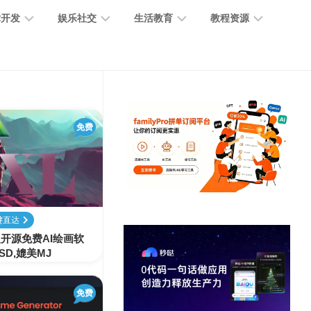
术开发
娱乐社交
生活教育
教程资源
大
媒
医
GPT
语
模
体
疗
教
言
型
创
医
程
模
作
学
免费
型
开
MJ
放
媒
时
教
视
平
体
尚
程
觉
台
社
前
模
交
沿
型
键直达
SD
b爆火开源免费AI绘画软
代
教
SD,媲美MJ
码
游
生
程
语
开
戏
活
音
发
辅
日
模
免费
助
常
其
型