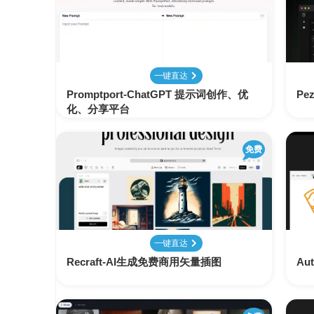
变
手
现
册
直
COMFYUI
一键直达
播
手
变
Promptport-ChatGPT 提示词创作、优
Pe
册
现
化、分享平台
大
免费
视
模
频
型
变
手
现
册
电
一键直达
大
商
模
Recraft-AI生成免费商用矢量插图
Au
变
型
现
榜
单