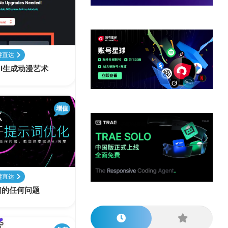
他
数
教
据
网
学
程
其
分
站
习
他
析
播
教
模
客
育
扩
键直达
型
展
免费AI生成动漫艺术
资
源
增值
键直达
提问的任何问题