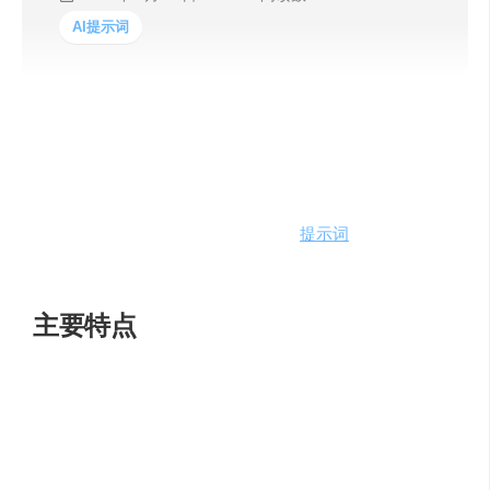
AI提示词
Pezzo 是一个强大的开源工具包，旨在简化 AI 开发过程。
它使开发人员和团队能够轻松地在其应用程序中充分利用
AI 模型的全部潜力，它能带来prompt
提示词
的设计版本管
理、发布、轻松集成到应用。
主要特点
– 集中提示管理：在一个位置管理所有 AI 提示，以实现最
大的可见性和效率。
– 简化的提示设计和版本控制：轻松创建、编辑、测试和
版本控制。