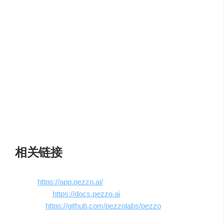
– 即时部署：Pezzo 让您直观地发布提示，而无需完整的发
布周期。
– 可观测性：访问详细的提示执行历史记录、统计信息和指
标（持续时间、提示成本、完成成本等），以获得更好的
见解。
– 故障排除：轻松解决提示问题。时间旅行，以追溯微调失
败的提示并立即提交修复。
– 成本透明度：在所有提示和 AI 模型中获得全面的成本透
明度。
– 提示使用：通过使用 Pezzo 客户端使用 AI 提示，将代码
开销减少 90%，而不考虑模型提供程序。
相关链接
官网：
https://app.pezzo.ai/
官方介绍：
https://docs.pezzo.ai
GitHub：
https://github.com/pezzolabs/pezzo