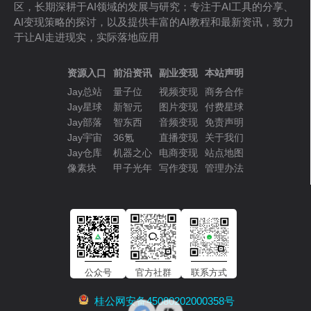
区，长期深耕于AI领域的发展与研究；专注于AI工具的分享、
AI变现策略的探讨，以及提供丰富的AI教程和最新资讯，致力
于让AI走进现实，实际落地应用
资源入口
前沿资讯
副业变现
本站声明
Jay总站
量子位
视频变现
商务合作
Jay星球
新智元
图片变现
付费星球
Jay部落
智东西
音频变现
免责声明
Jay宇宙
36氪
直播变现
关于我们
Jay仓库
机器之心
电商变现
站点地图
像素块
甲子光年
写作变现
管理办法
公众号
官方社群
联系方式
桂公网安备45080202000358号