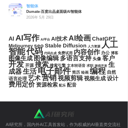
智能体
Dumate-百度出品桌面级AI智能体
2026年 5月 29日
AI写作
AI绘画
AI
AI技术
ChatGPT
AI平台
人工
seo
Stable Diffusion
Midjourney
人力资源
代码
智能
内容创作
办公
博客
免费试用
代码生成
图像编辑
多语言支持
客户
图像生成
头像
开发
搜索
生
开源
搜索引擎
文本转语音
求职
游戏开发
电子邮件
编程
生活
成器
自然
简历
绘画
营销
艺术
视频剪辑
设计
视频生成
语言处理
费用定价
资源检索
配音
配乐
AI研究所，国内外AI工具首发站，作为权威的AI垂直类交流社