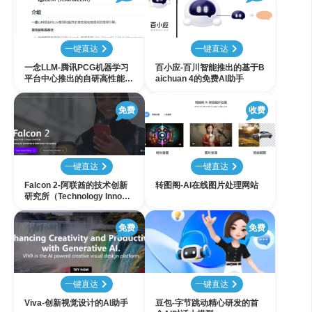
一键直达
一键直达
一念LLM-腾讯PCG机器学习
百小应-百川智能推出的基于B
平台中心推出的自研高性能L
aichuan 4的免费AI助手
LM推理引擎
免费
收费
一键直达
一键直达
Falcon 2-阿联酋的技术创新
转图阁-AI在线图片处理网站
研究所（Technology Innova
tion Institute, TII）开发的开
源模型
免费
免费
一键直达
一键直达
Viva-创新视觉设计的AI助手
豆包-字节跳动精心研发的首