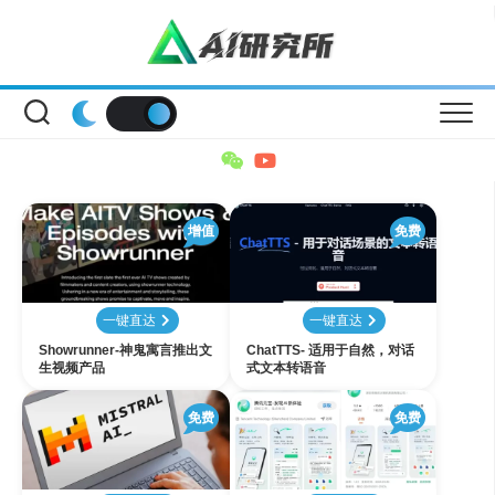
Skip
to
content
增值
免费
一键直达
一键直达
Showrunner-神鬼寓言推出文
ChatTTS- 适用于自然，对话
生视频产品
式文本转语音
免费
免费