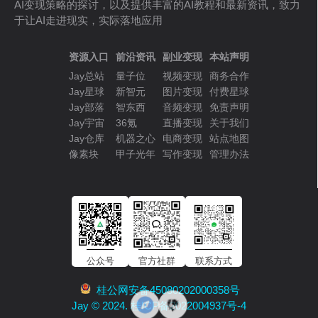
AI变现策略的探讨，以及提供丰富的AI教程和最新资讯，致力
于让AI走进现实，实际落地应用
资源入口
前沿资讯
副业变现
本站声明
Jay总站
量子位
视频变现
商务合作
Jay星球
新智元
图片变现
付费星球
Jay部落
智东西
音频变现
免责声明
Jay宇宙
36氪
直播变现
关于我们
Jay仓库
机器之心
电商变现
站点地图
像素块
甲子光年
写作变现
管理办法
公众号
官方社群
联系方式
桂公网安备45080202000358号
Jay © 2024. 桂ICP备2022004937号-4