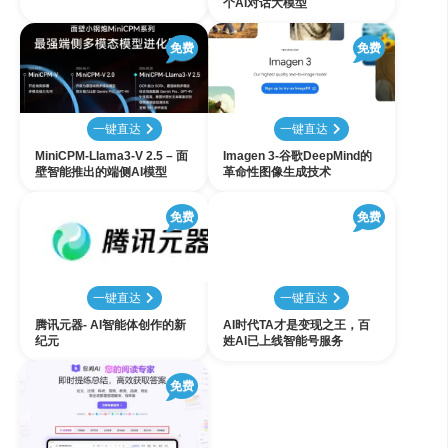
个AI对话大模型
免费
免费
一键直达
一键直达
MiniCPM-Llama3-V 2.5 – 面
Imagen 3-谷歌DeepMind的
壁智能推出的端侧AI模型
革命性图像生成技术
免费
免费
一键直达
一键直达
腾讯元器- AI智能体创作的新
AI时代TA才是变现之王，百
纪元
姓AI已上线智能号服务
免费