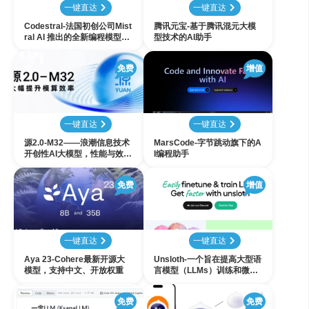
一键直达
一键直达
Codestral-法国初创公司Mist
腾讯元宝-基于腾讯混元大模
ral AI 推出的全新编程模型，
型技术的AI助手
精通 80 + 语言，参数量仅 22
B
免费
增值
一键直达
一键直达
源2.0-M32——浪潮信息技术
MarsCode-字节跳动旗下的A
开创性AI大模型，性能与效率
I编程助手
的双重突破
免费
增值
一键直达
一键直达
Aya 23-Cohere最新开源大
Unsloth-一个旨在提高大型语
模型，支持中文、开放权重
言模型（LLMs）训练和微调
速度的平台
免费
免费