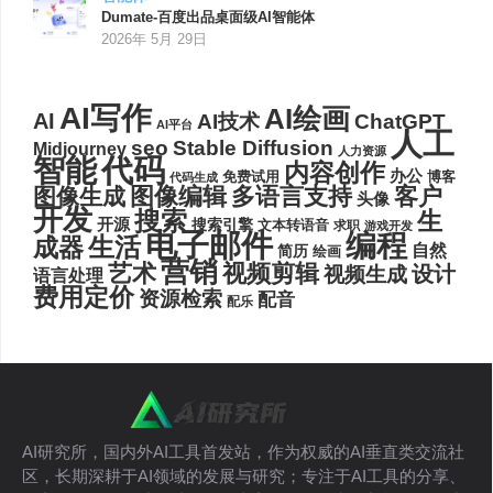
Dumate-百度出品桌面级AI智能体
2026年 5月 29日
AI写作
AI绘画
AI
AI技术
ChatGPT
AI平台
人工
seo
Stable Diffusion
Midjourney
人力资源
代码
智能
内容创作
办公
博客
免费试用
代码生成
图像编辑
多语言支持
客户
图像生成
头像
开发
搜索
生
开源
搜索引擎
文本转语音
求职
游戏开发
电子邮件
编程
生活
成器
自然
简历
绘画
营销
艺术
视频剪辑
设计
视频生成
语言处理
费用定价
资源检索
配音
配乐
AI研究所，国内外AI工具首发站，作为权威的AI垂直类交流社
区，长期深耕于AI领域的发展与研究；专注于AI工具的分享、