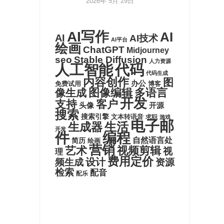
2026年 5月 29日
AI写作
AI
AI
AI技术
AI平台
绘画
ChatGPT
Midjourney
seo
Stable Diffusion
人力资源
代码
人工智能
代码生成
内容创作
图
办公
博客
免费试用
图像编辑
多语言
像生成
开发
支持
客户
头像
开源
搜索
搜索引擎
文本转语音
求职
游戏
电子邮
生活
生成器
开发
件
编程
自然语言处
简历
绘画
营销
艺术
视频剪辑
视
理
费用定价
设计
频生成
资源
检索
配音
配乐