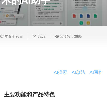
术的AI助手
表
视
建
摄
法
图
写
视
视
3D
格
频
筑
影
律
片
作
频
频
创
处
处
设
写
法
压
平
总
修
作
理
理
计
真
规
缩
台
结
复
024年 5月 30日
Jay2
阅读数：3695
智
音
服
电
图
论
音
视
语
能
频
装
子
片
文
频
频
音
翻
处
设
邮
换
写
总
字
识
译
理
计
件
脸
作
结
幕
别
在人工智能技术的浪潮中，腾讯公司推出了一款全新
讯混元大模型的应用，于5月30日全面升级并正式
简
智
创
金
视
语
历
验。
腾讯元宝
以其强大的
AI搜索
、
AI总结
、
AI写作
能
意
融
频
音
制
量的强大工具。
搜
灵
财
换
克
作
索
感
务
脸
隆
主要功能和产品特色
智
视
语
能
频
音