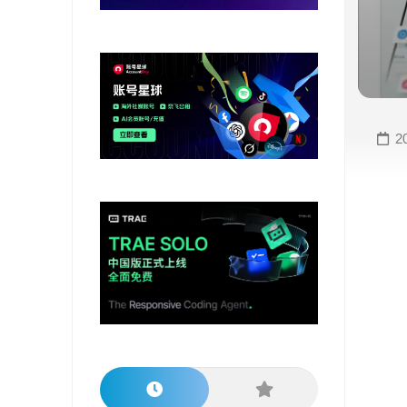
变
手
现
册
直
COMFYUI
播
手
变
册
2
现
大
视
模
频
型
变
手
现
册
电
大
商
模
变
型
现
榜
单