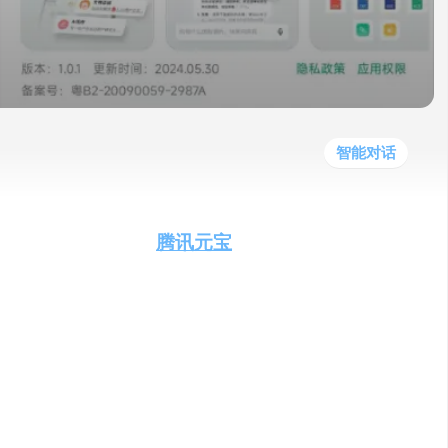
他
数
教
据
网
学
程
其
分
站
习
他
析
播
教
模
客
育
扩
型
展
资
智能对话
源
的AI智能助手——
腾讯元宝
。这款基于腾
上线，为用户带来了前所未有的智能化服务体
等核心能力，迅速成为提高工作效率和生活质