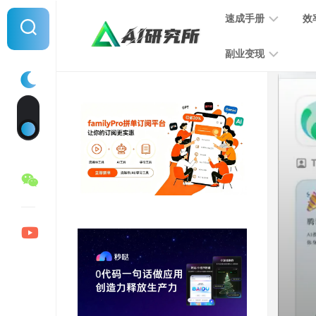
Skip
速成手册
效
to
content
副业变现
提
示
词
音
指
频
南
变
现
MJ
学
写
习
文
手
变
册
现
SD
图
学
片
习