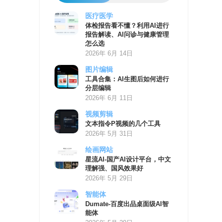
医疗医学
AI
体检报告看不懂？利用AI进行
学
报告解读、AI问诊与健康管理
习
怎么选
资
2026年 6月 14日
源
图片编辑
工具合集：AI生图后如何进行
分层编辑
2026年 6月 11日
视频剪辑
文本指令P视频的几个工具
2026年 5月 31日
绘画网站
星流AI-国产AI设计平台，中文
理解强、国风效果好
2026年 5月 29日
智能体
Dumate-百度出品桌面级AI智
能体