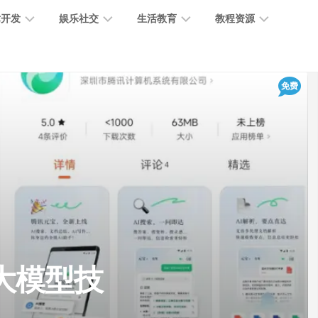
术开发
娱乐社交
生活教育
教程资源
大
媒
医
GPT
免费
语
模
体
疗
教
言
型
创
医
程
模
作
学
型
开
MJ
放
媒
时
教
视
平
体
尚
程
觉
台
社
前
模
交
沿
型
SD
代
教
码
游
生
程
语
大模型技
开
戏
活
音
发
辅
日
模
助
常
其
型