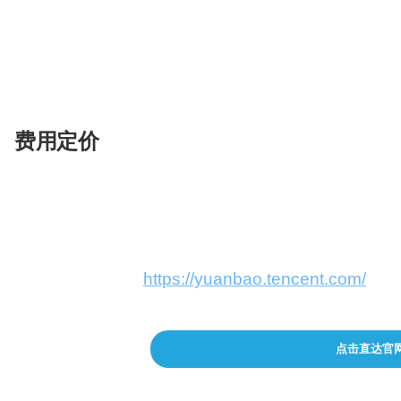
工作效率
：办公人员利用AI总结快速提取会议记
学习研究
：学生通过AI搜索获取深度研究报告
内容创作
：作家使用AI写作激发创意，撰写小说
语言学习
：语言学习者通过口语陪练提高会话技
费用定价
目前，
腾讯元宝
对所有用户免费开放，用户可以在
Android、iOS移动端和微信小程序。
在线网页版：
https://yuanbao.tencent.com/
点击直达官