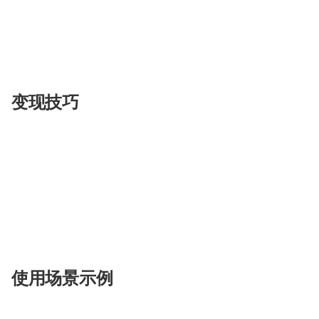
技术开发者
：辅助编程和文档编写。
语言学习者
：通过口语陪练提升语言能力。
旅行爱好者
：利用翻译服务和旅游应用。
变现技巧
腾讯元宝作为一款免费AI智能助手，其变现技巧可
提供高级功能订阅服务。
与企业合作，提供定制化AI解决方案。
通过广告合作和品牌整合创造收入。
使用场景示例