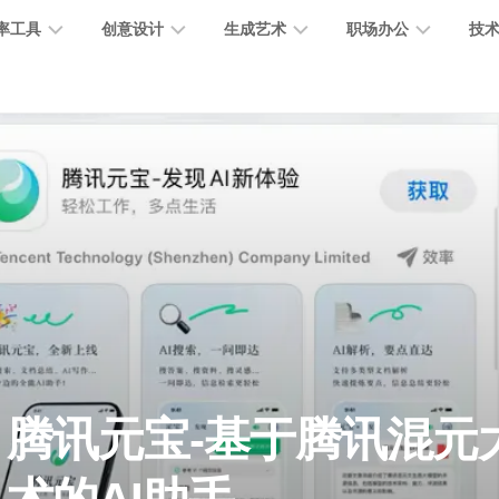
率工具
创意设计
生成艺术
职场办公
技
图
图
图
营
图
AI
营
像
片
像
销
片
提
销
处
编
生
宣
编
示
工
理
辑
成
传
辑
词
具
文
图
视
办
图
智
绘
数
PPT
本
标
频
公
像
能
画
字
制
处
设
生
助
修
对
网
人
作
理
计
成
手
复
话
站
电
思
智
字
音
客
抠
小
文
模
商
维
腾讯元宝-基于腾讯混元
能
体
乐
户
图
说
档
型
作
导
总
设
生
服
消
创
总
社
图
图
结
计
成
务
除
作
结
区