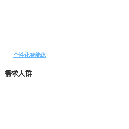
腾讯元宝
集成了多项创新功能，旨在满足用户在不
配
生
合
色
成
成
AI搜索
：通过接入微信搜一搜、搜狗搜索和微信
视
索服务。
频
AI总结
：支持多种格式文档上传，智能解析并总
剪
辑
AI写作
：激发创作灵感，辅助用户进行结构化写
个性化智能体
：用户可以创建个人智能体，享受
需求人群
腾讯元宝
适用于广泛的用户群体，包括但不限于：
办公人员
：提高文档处理和报告撰写的效率。
学生和研究人员
：快速获取信息，整理学术资料
内容创作者
：获取写作灵感，提升创作效率。