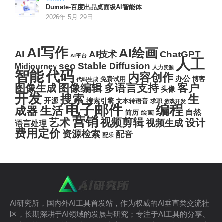
Dumate-百度出品桌面级AI智能体
2026年 5月 29日
AI写作
AI绘画
AI
AI技术
ChatGPT
AI平台
人工
seo
Stable Diffusion
Midjourney
人力资源
代码
智能
内容创作
办公
博客
免费试用
代码生成
图像编辑
多语言支持
客户
图像生成
头像
开发
搜索
生
开源
搜索引擎
文本转语音
求职
游戏开发
电子邮件
编程
生活
成器
自然
简历
绘画
营销
艺术
视频剪辑
设计
视频生成
语言处理
费用定价
资源检索
配音
配乐
AI研究所，国内外AI工具首发站，作为权威的AI垂直类交流社
区，长期深耕于AI领域的发展与研究；专注于AI工具的分享、