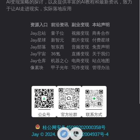
AI变现策略的探讨，以及提供丰富的AI教程和最新资讯，致力
于让AI走进现实，实际落地应用
资源入口
前沿资讯
副业变现
本站声明
Jay总站
量子位
视频变现
商务合作
Jay星球
新智元
图片变现
付费星球
Jay部落
智东西
音频变现
免责声明
Jay宇宙
36氪
直播变现
关于我们
Jay仓库
机器之心
电商变现
站点地图
像素块
甲子光年
写作变现
管理办法
公众号
官方社群
联系方式
桂公网安备45080202000358号
Jay © 2024. 桂ICP备2022004937号-4