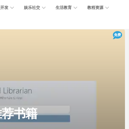
术开发
娱乐社交
生活教育
教程资源
大
媒
医
GPT
免费
语
模
体
疗
教
言
型
创
医
程
模
作
学
型
开
MJ
放
媒
时
教
视
平
体
尚
程
觉
台
社
前
模
交
沿
型
SD
代
教
码
游
生
程
语
k-推荐书籍
开
戏
活
音
发
辅
日
模
助
常
其
型