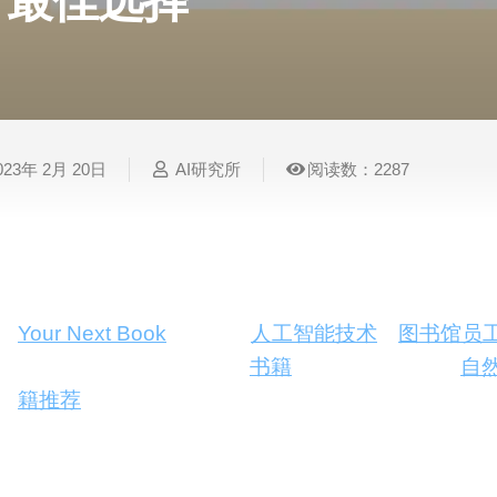
最佳选择
表
视
建
摄
法
图
写
视
视
3D
格
频
筑
影
律
片
作
频
频
创
处
处
设
写
法
压
平
总
修
作
理
理
计
真
规
缩
台
结
复
023年 2月 20日
AI研究所
阅读数：2287
智
音
服
电
图
论
音
视
语
能
频
装
子
片
文
频
频
音
翻
处
设
邮
换
写
总
字
识
译
理
计
件
脸
作
结
幕
别
在浩如烟海的图书世界里，找到一本真正适合自己
简
智
创
金
视
语
历
Your Next Book
这款基于
人工智能技术
的
图书馆员
能
意
融
频
音
制
根据特定主题或兴趣发现
书籍
，更能通过先进的
自
搜
灵
财
换
克
作
索
感
务
脸
隆
籍推荐
。
智
背景
：
视
语
能
频
音