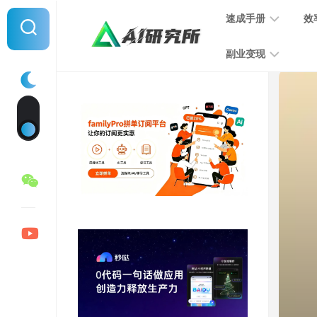
Skip
速成手册
效
to
content
副业变现
提
示
词
音
指
频
南
变
现
MJ
学
写
习
文
手
变
册
现
SD
图
学
片
习