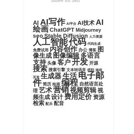
2026年 5月 29日
AI写作
AI
AI
AI技术
AI平台
绘画
ChatGPT
Midjourney
seo
Stable Diffusion
人力资源
代码
人工智能
代码生成
内容创作
图
办公
博客
免费试用
图像编辑
多语言
像生成
开发
支持
客户
头像
开源
搜索
搜索引擎
文本转语音
求职
游戏
电子邮
生活
生成器
开发
件
编程
自然语言处
简历
绘画
营销
艺术
视频剪辑
视
理
费用定价
设计
频生成
资源
检索
配音
配乐