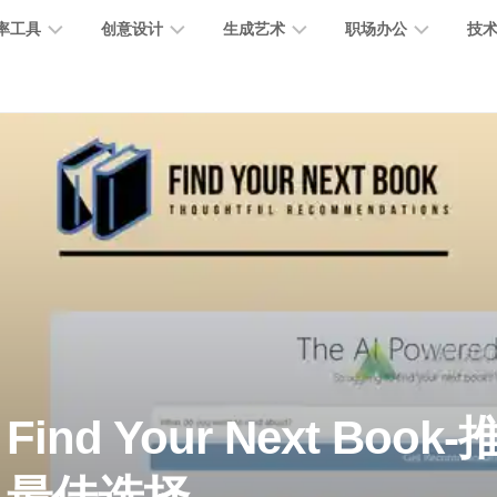
率工具
创意设计
生成艺术
职场办公
技
图
图
图
营
图
AI
营
像
片
像
销
片
提
销
处
编
生
宣
编
示
工
理
辑
成
传
辑
词
具
文
图
视
办
图
智
绘
数
PPT
本
标
频
公
像
能
画
字
制
处
设
生
助
修
对
网
人
作
理
计
成
手
复
话
站
电
思
智
字
音
客
抠
小
文
模
商
维
Find Your Next Boo
能
体
乐
户
图
说
档
型
作
导
总
设
生
服
消
创
总
社
图
图
结
计
成
务
除
作
结
区