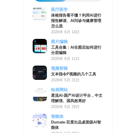
医疗医学
AI
体检报告看不懂？利用AI进行
学
报告解读、AI问诊与健康管理
习
怎么选
资
2026年 6月 14日
源
图片编辑
工具合集：AI生图后如何进行
分层编辑
2026年 6月 11日
视频剪辑
文本指令P视频的几个工具
2026年 5月 31日
绘画网站
星流AI-国产AI设计平台，中文
理解强、国风效果好
2026年 5月 29日
智能体
Dumate-百度出品桌面级AI智
能体