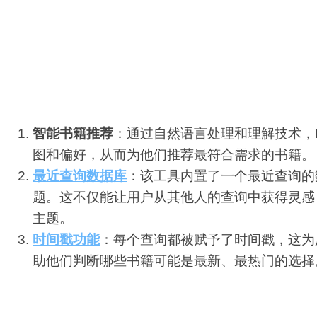
随着人工智能技术的飞速发展，越来越多的应用场景开始与之融
配
生
合
色
这一趋势下的产物，它结合了AI的高级分析能力和
成
成
性化的书籍推荐服务。
视
频
主要功能和产品特色
：
剪
辑
智能书籍推荐
：通过自然语言处理和理解技术，Find
图和偏好，从而为他们推荐最符合需求的书籍。
最近查询数据库
：该工具内置了一个最近查询的
题。这不仅能让用户从其他人的查询中获得灵感
主题。
时间戳功能
：每个查询都被赋予了时间戳，这为
助他们判断哪些书籍可能是最新、最热门的选择
使用指南
：