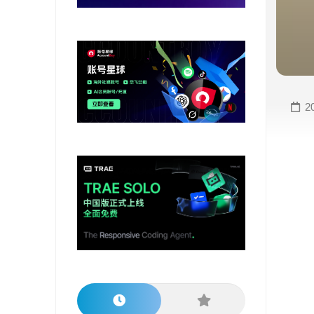
变
手
现
册
直
COMFYUI
播
手
变
册
2
现
大
视
模
频
型
变
手
现
册
电
大
商
模
变
型
现
榜
单