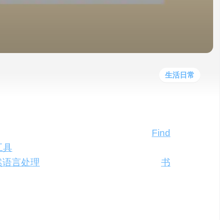
他
数
教
据
网
学
程
其
分
站
习
他
析
播
教
模
客
育
扩
型
展
资
生活日常
源
的书有时就像大海捞针。但现在，有了
Find
工具
，一切都变得简单起来。它不仅能帮你
然语言处理
和理解技术为你提供个性化的
书