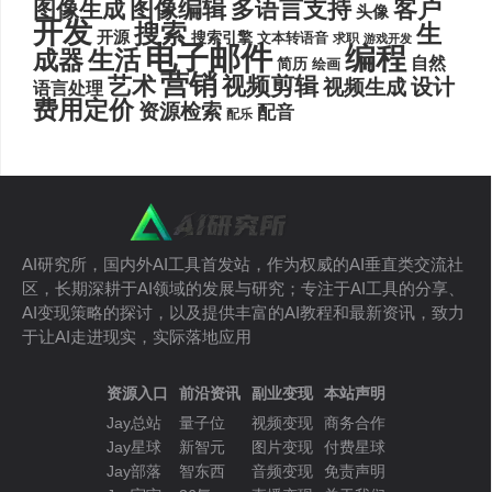
图像编辑
多语言支持
客户
图像生成
头像
开发
搜索
生
开源
搜索引擎
文本转语音
求职
游戏开发
电子邮件
编程
生活
成器
自然
简历
绘画
营销
艺术
视频剪辑
设计
视频生成
语言处理
费用定价
资源检索
配音
配乐
AI研究所，国内外AI工具首发站，作为权威的AI垂直类交流社
区，长期深耕于AI领域的发展与研究；专注于AI工具的分享、
AI变现策略的探讨，以及提供丰富的AI教程和最新资讯，致力
于让AI走进现实，实际落地应用
资源入口
前沿资讯
副业变现
本站声明
Jay总站
量子位
视频变现
商务合作
Jay星球
新智元
图片变现
付费星球
Jay部落
智东西
音频变现
免责声明