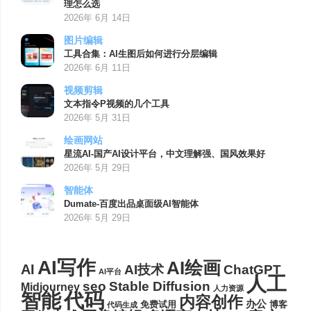
理怎么选
2026年 6月 14日
图片编辑
工具合集：AI生图后如何进行分层编辑
2026年 6月 11日
视频剪辑
文本指令P视频的几个工具
2026年 5月 31日
绘画网站
星流AI-国产AI设计平台，中文理解强、国风效果好
2026年 5月 29日
智能体
Dumate-百度出品桌面级AI智能体
2026年 5月 29日
AI写作
AI绘画
AI
AI技术
ChatGPT
AI平台
人工
seo
Stable Diffusion
Midjourney
人力资源
代码
智能
内容创作
办公
博客
免费试用
代码生成