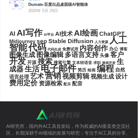
Dumate-百度出品桌面级AI智能体
2026年 5月 29日
AI写作
AI绘画
AI
AI技术
ChatGPT
AI平台
人工
seo
Stable Diffusion
Midjourney
人力资源
代码
智能
内容创作
办公
博客
免费试用
代码生成
图像编辑
多语言支持
客户
图像生成
头像
开发
搜索
生
开源
搜索引擎
文本转语音
求职
游戏开发
电子邮件
编程
生活
成器
自然
简历
绘画
营销
艺术
视频剪辑
设计
视频生成
语言处理
费用定价
资源检索
配音
配乐
AI研究所，国内外AI工具首发站，作为权威的AI垂直类交流社
区，长期深耕于AI领域的发展与研究；专注于AI工具的分享、