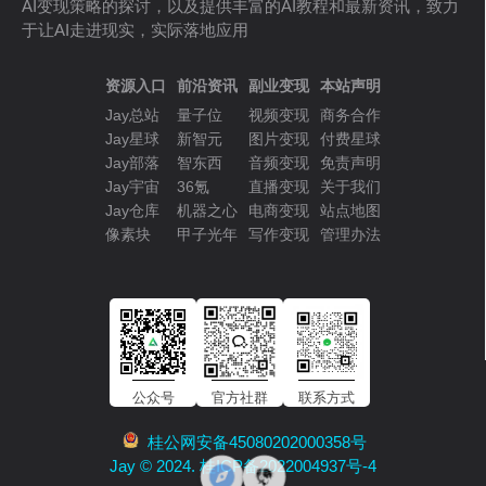
AI变现策略的探讨，以及提供丰富的AI教程和最新资讯，致力
于让AI走进现实，实际落地应用
资源入口
前沿资讯
副业变现
本站声明
Jay总站
量子位
视频变现
商务合作
Jay星球
新智元
图片变现
付费星球
Jay部落
智东西
音频变现
免责声明
Jay宇宙
36氪
直播变现
关于我们
Jay仓库
机器之心
电商变现
站点地图
像素块
甲子光年
写作变现
管理办法
公众号
官方社群
联系方式
桂公网安备45080202000358号
Jay © 2024. 桂ICP备2022004937号-4