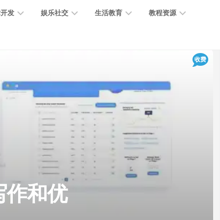
术开发
娱乐社交
生活教育
教程资源
大
媒
医
GPT
收费
语
模
体
疗
教
言
型
创
医
程
模
作
学
型
开
MJ
放
媒
时
教
视
平
体
尚
程
觉
台
社
前
模
交
沿
型
SD
代
教
码
游
生
程
语
、写作和优
开
戏
活
音
发
辅
日
模
助
常
其
型