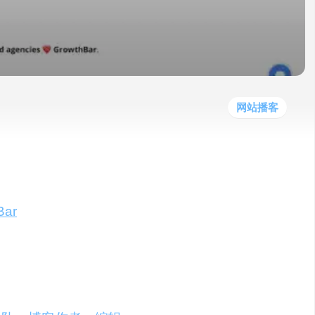
他
数
教
据
网
学
程
其
分
站
习
他
析
播
教
模
客
育
扩
型
展
资
网站播客
源
的终端工具，专为提升您的研究、写作和
Bar
便能扫描Google SERP上的众多结果，
，涵盖最佳标题、关键词、字数、内部链接
撰写博客文章，并优化现有内容。