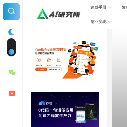
Skip
速成手册
效
to
content
副业变现
提
示
词
音
指
频
南
变
现
MJ
学
写
习
文
手
变
册
现
SD
图
学
片
习