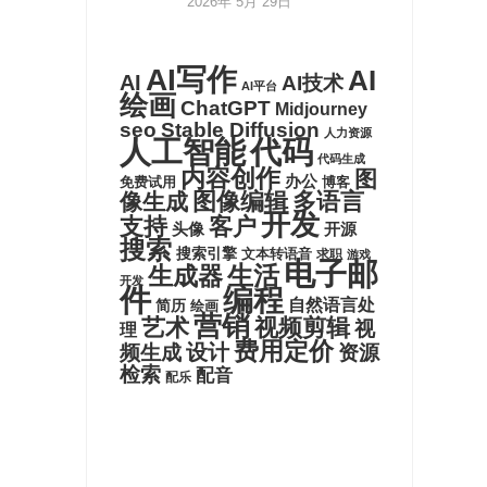
2026年 5月 29日
AI写作
AI
AI
AI技术
AI平台
绘画
ChatGPT
Midjourney
seo
Stable Diffusion
人力资源
代码
人工智能
代码生成
内容创作
图
办公
博客
免费试用
图像编辑
多语言
像生成
开发
支持
客户
头像
开源
搜索
搜索引擎
文本转语音
求职
游戏
电子邮
生活
生成器
开发
件
编程
自然语言处
简历
绘画
营销
艺术
视频剪辑
视
理
费用定价
设计
频生成
资源
检索
配音
配乐