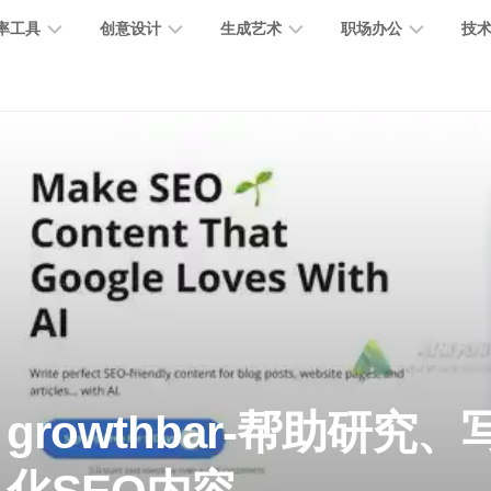
率工具
创意设计
生成艺术
职场办公
技
图
图
图
营
图
AI
营
像
片
像
销
片
提
销
处
编
生
宣
编
示
工
理
辑
成
传
辑
词
具
文
图
视
办
图
智
绘
数
PPT
本
标
频
公
像
能
画
字
制
处
设
生
助
修
对
网
人
作
理
计
成
手
复
话
站
电
思
智
字
音
客
抠
小
文
模
商
维
growthbar-帮助研究
能
体
乐
户
图
说
档
型
作
导
总
设
生
服
消
创
总
社
图
图
结
计
成
务
除
作
结
区