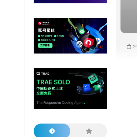
变
手
现
册
直
COMFYUI
播
手
变
册
2
现
大
视
模
频
型
变
手
现
册
电
大
商
模
变
型
现
榜
单