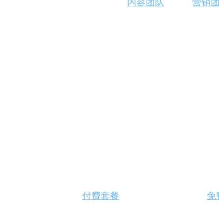
GrowthBar适用于各种类型的
内容团队
，包括
营销
配
生
合
色
求。
成
成
产品特性
视
频
剪
AI内容生成
：快速生成高质量内容。
辑
团队协作
：支持多人同时工作，提高效率。
2分钟构建博客
：节省时间，快速发布。
关键词和竞争对手研究
：深入了解市场。
其他AI工具
：自定义AI模型，满足特定需求。
GrowthBar的安装与使用
首先，访问谷歌应用商店，搜索关键词“GrowthB
至官网选择适合的
付费套餐
。GrowthBar提供5天
免