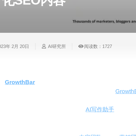
化SEO内容
表
视
建
摄
法
图
写
视
视
3D
格
频
筑
影
律
片
作
频
频
创
处
处
设
写
法
压
平
总
修
作
理
理
计
真
规
缩
台
结
复
023年 2月 20日
AI研究所
阅读数：1727
智
音
服
电
图
论
音
视
语
能
频
装
子
片
文
频
频
音
翻
处
设
邮
换
写
总
字
识
译
理
计
件
脸
作
结
幕
别
GrowthBar
是一款集成了智能算法和人工智能技术
简
智
创
金
视
语
历
SEO内容优化效率而设计。仅需一键操作，
Growth
能
意
融
频
音
制
并为您的博客或网站生成一份详尽的SEO优化大纲
搜
灵
财
换
克
作
索
感
务
脸
隆
等要素。再次点击，即可启动其
AI写作助手
，助您
智
目标用户
视
语
能
频
音