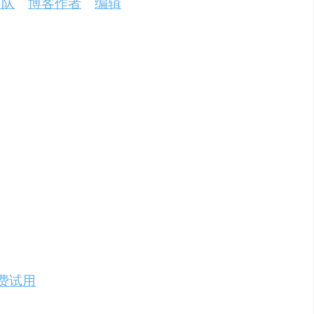
团队
、
博客作者
和
编辑
，满足不同用户的需
ar”，然后点击安装。安装完成后，您将被引导
费试用
，但需绑定信用卡。