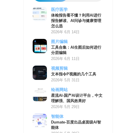
医疗医学
AI
体检报告看不懂？利用AI进行
学
报告解读、AI问诊与健康管理
习
怎么选
资
2026年 6月 14日
源
图片编辑
工具合集：AI生图后如何进行
分层编辑
2026年 6月 11日
视频剪辑
文本指令P视频的几个工具
2026年 5月 31日
绘画网站
星流AI-国产AI设计平台，中文
理解强、国风效果好
2026年 5月 29日
智能体
Dumate-百度出品桌面级AI智
能体