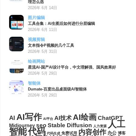
理怎么选
2026年 6月 14日
图片编辑
工具合集：AI生图后如何进行分层编辑
2026年 6月 11日
视频剪辑
文本指令P视频的几个工具
2026年 5月 31日
绘画网站
星流AI-国产AI设计平台，中文理解强、国风效果好
2026年 5月 29日
智能体
Dumate-百度出品桌面级AI智能体
2026年 5月 29日
AI写作
AI绘画
AI
AI技术
ChatGPT
AI平台
人工
seo
Stable Diffusion
Midjourney
人力资源
代码
智能
内容创作
办公
博客
免费试用
代码生成