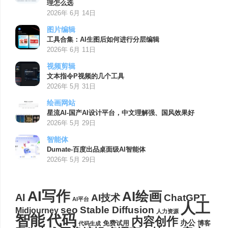
理怎么选
2026年 6月 14日
图片编辑
工具合集：AI生图后如何进行分层编辑
2026年 6月 11日
视频剪辑
文本指令P视频的几个工具
2026年 5月 31日
绘画网站
星流AI-国产AI设计平台，中文理解强、国风效果好
2026年 5月 29日
智能体
Dumate-百度出品桌面级AI智能体
2026年 5月 29日
AI写作
AI绘画
AI
AI技术
ChatGPT
AI平台
人工
seo
Stable Diffusion
Midjourney
人力资源
代码
智能
内容创作
办公
博客
免费试用
代码生成