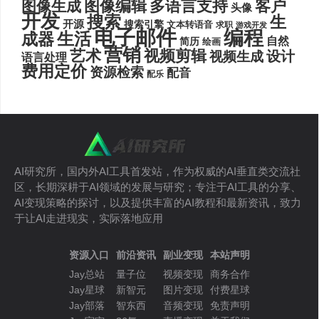
图像编辑
多语言支持
客户
图像生成
头像
开发
搜索
生
开源
搜索引擎
文本转语音
求职
游戏开发
电子邮件
编程
生活
成器
自然
简历
绘画
营销
艺术
视频剪辑
设计
视频生成
语言处理
费用定价
资源检索
配音
配乐
AI研究所，国内外AI工具首发站，作为权威的AI垂直类交流社
区，长期深耕于AI领域的发展与研究；专注于AI工具的分享、
AI变现策略的探讨，以及提供丰富的AI教程和最新资讯，致力
于让AI走进现实，实际落地应用
资源入口
前沿资讯
副业变现
本站声明
Jay总站
量子位
视频变现
商务合作
Jay星球
新智元
图片变现
付费星球
Jay部落
智东西
音频变现
免责声明