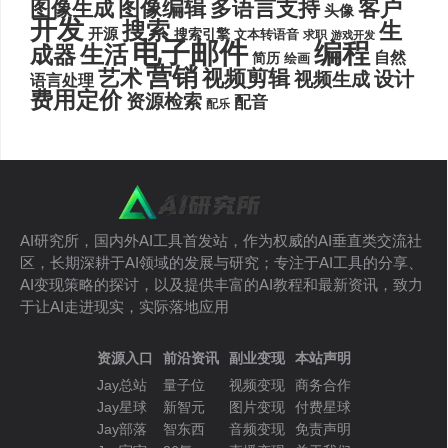
图像编辑
多语言支持
客户
图像生成
头像
开发
搜索
生
开源
搜索引擎
文本转语音
求职
游戏开发
电子邮件
编程
生活
成器
自然
简历
绘画
营销
艺术
视频剪辑
设计
视频生成
语言处理
费用定价
资源检索
配音
配乐
AI研究所，国内外AI工具首发站，作为权威的AI垂直类交流社
区，长期深耕于AI领域的发展与研究；专注于AI工具的分享、
AI变现策略的探讨，以及提供丰富的AI教程和最新资讯，致力
于让AI走进现实，实际落地应用
资源入口
前沿资讯
副业变现
本站声明
Jay总站
量子位
视频变现
商务合作
Jay星球
新智元
图片变现
付费星球
Jay部落
智东西
音频变现
免责声明