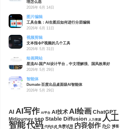
理怎么选
2026年 6月 14日
图片编辑
工具合集：AI生图后如何进行分层编辑
2026年 6月 11日
视频剪辑
文本指令P视频的几个工具
2026年 5月 31日
绘画网站
星流AI-国产AI设计平台，中文理解强、国风效果好
2026年 5月 29日
智能体
Dumate-百度出品桌面级AI智能体
2026年 5月 29日
AI写作
AI绘画
AI
AI技术
ChatGPT
AI平台
人工
seo
Stable Diffusion
Midjourney
人力资源
代码
智能
内容创作
办公
博客
免费试用
代码生成