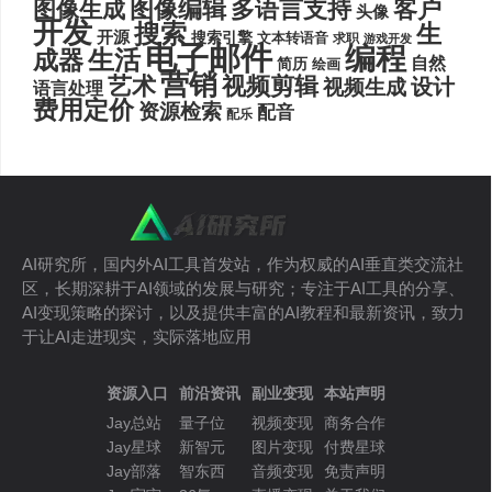
图像编辑
多语言支持
客户
图像生成
头像
开发
搜索
生
开源
搜索引擎
文本转语音
求职
游戏开发
电子邮件
编程
生活
成器
自然
简历
绘画
营销
艺术
视频剪辑
设计
视频生成
语言处理
费用定价
资源检索
配音
配乐
AI研究所，国内外AI工具首发站，作为权威的AI垂直类交流社
区，长期深耕于AI领域的发展与研究；专注于AI工具的分享、
AI变现策略的探讨，以及提供丰富的AI教程和最新资讯，致力
于让AI走进现实，实际落地应用
资源入口
前沿资讯
副业变现
本站声明
Jay总站
量子位
视频变现
商务合作
Jay星球
新智元
图片变现
付费星球
Jay部落
智东西
音频变现
免责声明