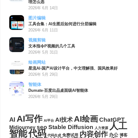
理怎么选
2026年 6月 14日
图片编辑
工具合集：AI生图后如何进行分层编辑
2026年 6月 11日
视频剪辑
文本指令P视频的几个工具
2026年 5月 31日
绘画网站
星流AI-国产AI设计平台，中文理解强、国风效果好
2026年 5月 29日
智能体
Dumate-百度出品桌面级AI智能体
2026年 5月 29日
AI写作
AI绘画
AI
AI技术
ChatGPT
AI平台
人工
seo
Stable Diffusion
Midjourney
人力资源
代码
智能
内容创作
办公
博客
免费试用
代码生成