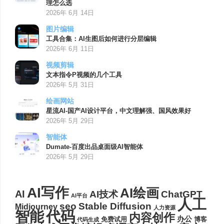
理怎么选
2026年 6月 14日
图片编辑
工具合集：AI生图后如何进行分层编辑
2026年 6月 11日
视频剪辑
文本指令P视频的几个工具
2026年 5月 31日
绘画网站
星流AI-国产AI设计平台，中文理解强、国风效果好
2026年 5月 29日
智能体
Dumate-百度出品桌面级AI智能体
2026年 5月 29日
AI写作
AI绘画
AI
AI技术
ChatGPT
AI平台
人工
seo
Stable Diffusion
Midjourney
人力资源
代码
智能
内容创作
办公
博客
免费试用
代码生成