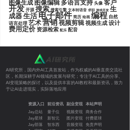
图像编辑
多语言支持
客户
图像生成
头像
开发
搜索
生
开源
搜索引擎
文本转语音
求职
游戏开发
电子邮件
编程
生活
成器
自然
简历
绘画
营销
艺术
视频剪辑
设计
视频生成
语言处理
费用定价
资源检索
配音
配乐
AI研究所，国内外AI工具首发站，作为权威的AI垂直类交流社
区，长期深耕于AI领域的发展与研究；专注于AI工具的分享、
AI变现策略的探讨，以及提供丰富的AI教程和最新资讯，致力
于让AI走进现实，实际落地应用
资源入口
前沿资讯
副业变现
本站声明
Jay总站
量子位
视频变现
商务合作
Jay星球
新智元
图片变现
付费星球
Jay部落
智东西
音频变现
免责声明