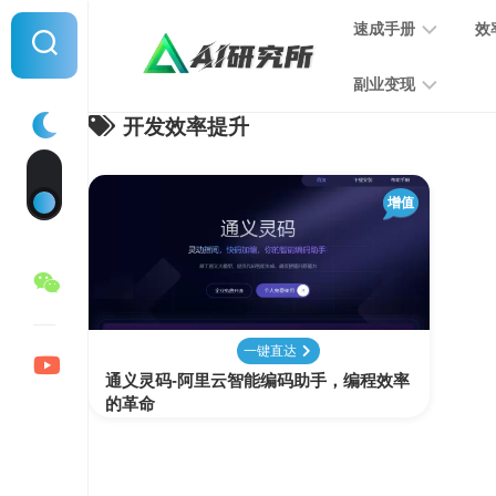
Skip
速成手册
效
to
content
副业变现
开发效率提升
提
示
词
音
指
增值
频
南
变
现
MJ
学
写
习
文
一键直达
手
变
通义灵码-阿里云智能编码助手，编程效率
册
现
的革命
SD
图
学
片
习