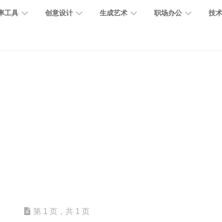
率工具
创意设计
生成艺术
职场办公
技
图
图
图
营
图
AI
营
像
片
像
销
片
提
销
处
编
生
宣
编
示
工
理
辑
成
传
辑
词
具
文
图
视
办
图
智
绘
数
PPT
本
标
频
公
像
能
画
字
制
处
设
生
助
修
对
网
人
作
理
计
成
手
复
话
站
电
思
智
字
音
客
抠
小
文
模
商
维
能
体
乐
户
图
说
档
型
作
导
总
设
生
服
消
创
总
社
图
图
第 1 页，共 1 页
结
计
成
务
除
作
结
区