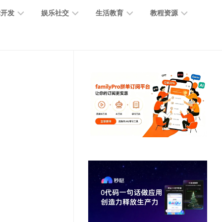
术开发
娱乐社交
生活教育
教程资源
大
媒
医
GPT
语
模
体
疗
教
言
型
创
医
程
模
作
学
型
开
MJ
放
媒
时
教
视
平
体
尚
程
觉
台
社
前
模
交
沿
型
SD
代
教
码
游
生
程
语
开
戏
活
音
发
辅
日
模
助
常
其
型