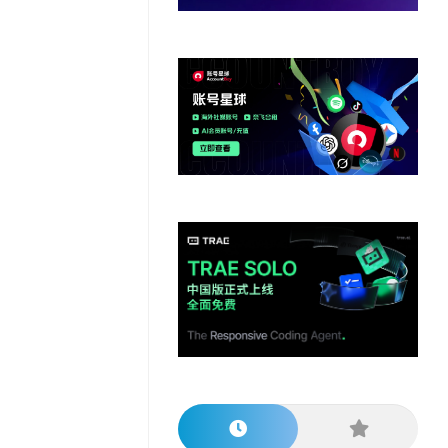
他
数
教
据
网
学
程
其
分
站
习
他
析
播
教
模
客
育
扩
型
展
资
源