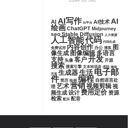
2026年 5月 29日
AI写作
AI
AI
AI技术
AI平台
绘画
ChatGPT
Midjourney
seo
Stable Diffusion
人力资源
代码
人工智能
代码生成
内容创作
图
办公
博客
免费试用
图像编辑
多语言
像生成
开发
支持
客户
头像
开源
搜索
搜索引擎
文本转语音
求职
游戏
电子邮
生活
生成器
开发
件
编程
自然语言处
简历
绘画
营销
艺术
视频剪辑
视
理
费用定价
设计
频生成
资源
检索
配音
配乐