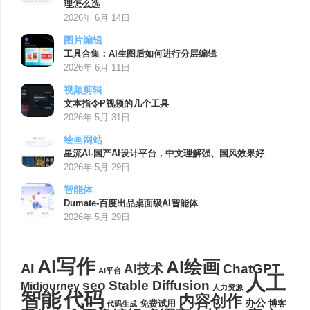
理怎么选
2026年 6月 14日
图片编辑
工具合集：AI生图后如何进行分层编辑
2026年 6月 11日
视频剪辑
文本指令P视频的几个工具
2026年 5月 31日
绘画网站
星流AI-国产AI设计平台，中文理解强、国风效果好
2026年 5月 29日
智能体
Dumate-百度出品桌面级AI智能体
2026年 5月 29日
AI写作
AI绘画
AI
AI技术
ChatGPT
AI平台
人工
seo
Stable Diffusion
Midjourney
人力资源
代码
智能
内容创作
办公
博客
免费试用
代码生成