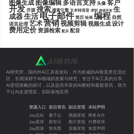
图像编辑
多语言支持
客户
图像生成
头像
开发
搜索
生
开源
搜索引擎
文本转语音
求职
游戏开发
电子邮件
编程
生活
成器
自然
简历
绘画
营销
艺术
视频剪辑
设计
视频生成
语言处理
费用定价
资源检索
配音
配乐
AI研究所，国内外AI工具首发站，作为权威的AI垂直类交流社
区，长期深耕于AI领域的发展与研究；专注于AI工具的分享、
AI变现策略的探讨，以及提供丰富的AI教程和最新资讯，致力
于让AI走进现实，实际落地应用
资源入口
前沿资讯
副业变现
本站声明
Jay总站
量子位
视频变现
商务合作
Jay星球
新智元
图片变现
付费星球
Jay部落
智东西
音频变现
免责声明