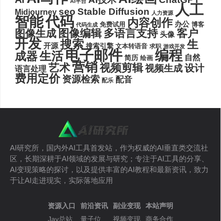
AI平台
人工
seo
Stable Diffusion
Midjourney
人力资源
代码
智能
内容创作
办公
博客
免费试用
代码生成
图像编辑
多语言支持
客户
图像生成
头像
开发
搜索
生
开源
搜索引擎
文本转语音
求职
游戏开发
电子邮件
编程
生活
成器
自然
简历
绘画
营销
艺术
视频剪辑
设计
视频生成
语言处理
费用定价
资源检索
配音
配乐
AI研究所，国内外AI工具首发站，作为权威的AI垂直类交流社
区，长期深耕于AI领域的发展与研究；专注于AI工具的分享、
AI变现策略的探讨，以及提供丰富的AI教程和最新资讯，致力
于让AI走进现实，实际落地应用
资源入口
前沿资讯
副业变现
本站声明
Jay总站
量子位
视频变现
商务合作