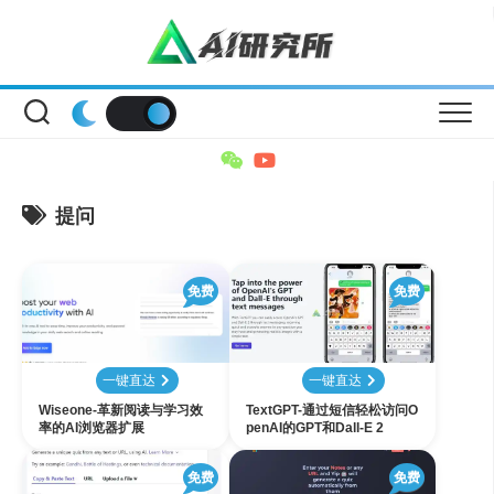
Skip
to
content
提问
免费
免费
一键直达
一键直达
Wiseone-革新阅读与学习效
TextGPT-通过短信轻松访问O
率的AI浏览器扩展
penAI的GPT和Dall-E 2
免费
免费