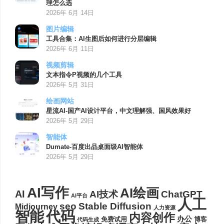
理怎么选
2026年 6月 14日
图片编辑
工具合集：AI生图后如何进行分层编辑
2026年 6月 11日
视频剪辑
文本指令P视频的几个工具
2026年 5月 31日
绘画网站
星流AI-国产AI设计平台，中文理解强、国风效果好
2026年 5月 29日
智能体
Dumate-百度出品桌面级AI智能体
2026年 5月 29日
AI写作
AI绘画
AI
AI技术
ChatGPT
AI平台
人工
seo
Stable Diffusion
Midjourney
人力资源
代码
智能
内容创作
办公
博客
免费试用
代码生成