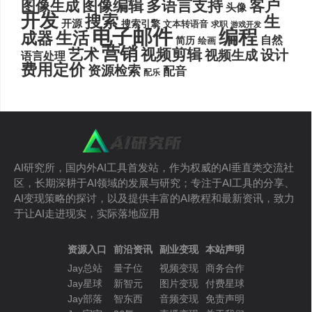
图像编辑
多语言支持
客户
图像生成
头像
开发
搜索
生
开源
搜索引擎
文本转语音
求职
游戏开发
电子邮件
编程
生活
成器
自然
简历
绘画
营销
艺术
视频剪辑
设计
视频生成
语言处理
费用定价
资源检索
配音
配乐
AI研究所，国内外AI工具首发站，作为权威的AI垂直类交流社
区，长期深耕于AI领域的发展与研究；专注于AI工具的分享、
AI变现策略的探讨，以及提供丰富的AI教程和最新资讯，致力
于让AI走进现实，实际落地应用
资源入口
前沿资讯
副业变现
本站声明
Jay总站
量子位
视频变现
商务合作
Jay星球
新智元
图片变现
付费星球
Jay部落
智东西
音频变现
免责声明