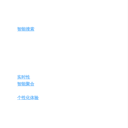
产品特点
智能搜索
：利用AI技术，提供准确、个性化的搜索结
果。
广泛覆盖
：内容丰富多样，涵盖几乎所有领域。
自然语言交流
：通过对话式交互精准识别搜索意图，
整合、提炼信息。
引用来源支持
：搜索结果附带资料来源，确保信息准
确性和可靠性。
实时性
：及时回答用户问题，如热点新闻报道。
智能聚合
能力
：对搜索结果进行AI智能聚合，系统解
答问题。
个性化体验
：根据用户需求呈现定制化搜索结果。
高质量结果
：提供满足多领域需求的高质量搜索结
果。
需求人群