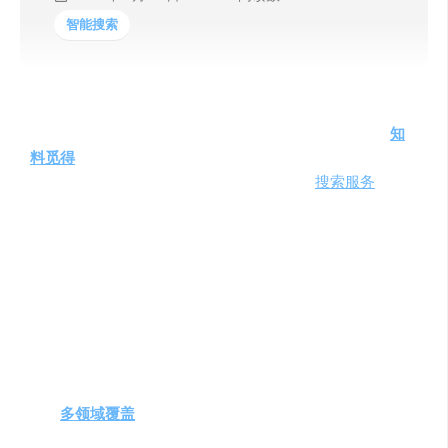
智能搜索
在信息爆炸的时代，精准获取所需信息成为一项挑战。
知
料觅得
，一款集成了人工智能技术的搜索引擎，由知料科
技团队开发，致力于提供更智能、个性化的
搜索服务
。利
用先进的RAG技术，它不仅聚合网络上的优质内容，还智
能回答用户提问，实现高效检索和智能问答。
产品功能
AI驱动搜索
：基于人工智能，知料觅得能够实时联网
搜索并给出答案，提供参考文献来源，避免垃圾链接
干扰。
多领域覆盖
：具备跨多个领域的搜索能力，使用户能
够探索不同主题。