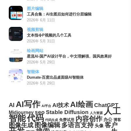
图片编辑
工具合集：AI生图后如何进行分层编辑
2026年 6月 11日
视频剪辑
文本指令P视频的几个工具
2026年 5月 31日
绘画网站
星流AI-国产AI设计平台，中文理解强、国风效果好
2026年 5月 29日
智能体
Dumate-百度出品桌面级AI智能体
2026年 5月 29日
AI写作
AI绘画
AI
AI技术
ChatGPT
AI平台
人工
seo
Stable Diffusion
Midjourney
人力资源
代码
智能
内容创作
办公
博客
免费试用
代码生成
图像编辑
多语言支持
客户
图像生成
头像