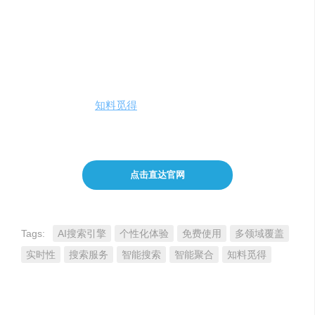
费用定价
知料觅得目前对所有用户免费开放，用户可以直接在线使
用。
如何使用知料觅得AI搜索？
访问产品链接：
知料觅得
，输入搜索内容，按回车键发起
检索，享受一键直达结果的便捷体验。
点击直达官网
Tags:
AI搜索引擎
个性化体验
免费使用
多领域覆盖
实时性
搜索服务
智能搜索
智能聚合
知料觅得