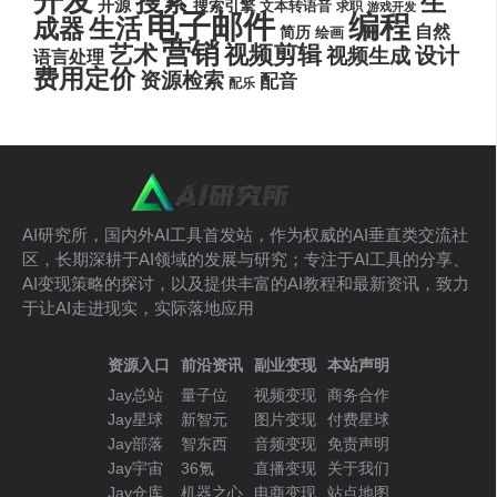
开发
搜索
生
开源
搜索引擎
文本转语音
求职
游戏开发
电子邮件
编程
生活
成器
自然
简历
绘画
营销
艺术
视频剪辑
设计
视频生成
语言处理
费用定价
资源检索
配音
配乐
AI研究所，国内外AI工具首发站，作为权威的AI垂直类交流社
区，长期深耕于AI领域的发展与研究；专注于AI工具的分享、
AI变现策略的探讨，以及提供丰富的AI教程和最新资讯，致力
于让AI走进现实，实际落地应用
资源入口
前沿资讯
副业变现
本站声明
Jay总站
量子位
视频变现
商务合作
Jay星球
新智元
图片变现
付费星球
Jay部落
智东西
音频变现
免责声明
Jay宇宙
36氪
直播变现
关于我们
Jay仓库
机器之心
电商变现
站点地图