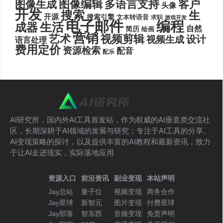
图像编辑
多语言支持
客户
图像生成
头像
开发
搜索
生
开源
搜索引擎
文本转语音
求职
游戏开发
电子邮件
编程
生活
成器
自然
简历
绘画
营销
艺术
视频剪辑
设计
视频生成
语言处理
费用定价
资源检索
配音
配乐
AI研究所，国内外AI工具首发站，作为权威的AI垂直类交流社
区，长期深耕于AI领域的发展与研究；专注于AI工具的分享、
AI变现策略的探讨，以及提供丰富的AI教程和最新资讯，致力
于让AI走进现实，实际落地应用
资源入口
前沿资讯
副业变现
本站声明
Jay总站
量子位
视频变现
商务合作
Jay星球
新智元
图片变现
付费星球
Jay部落
智东西
音频变现
免责声明