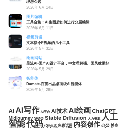
理怎么选
2026年 6月 14日
图片编辑
工具合集：AI生图后如何进行分层编辑
2026年 6月 11日
视频剪辑
文本指令P视频的几个工具
2026年 5月 31日
绘画网站
星流AI-国产AI设计平台，中文理解强、国风效果好
2026年 5月 29日
智能体
Dumate-百度出品桌面级AI智能体
2026年 5月 29日
AI写作
AI绘画
AI
AI技术
ChatGPT
AI平台
人工
seo
Stable Diffusion
Midjourney
人力资源
代码
智能
内容创作
办公
博客
免费试用
代码生成