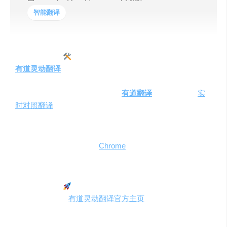
智能翻译
一、工具简介
有道灵动翻译
是由有道推出的一款浏览器翻译插件，旨在
为用户提供流畅的英文信息阅读体验，并通过一键操作实
现内容的即时翻译。该插件支持
有道翻译
大模型
，实现
实
时对照翻译
和输入框即时翻译，极大地提升了用户获取信
息的效率。
目前，
有道灵动翻译
支持
Chrome
和Edge浏览器，用户可以
根据自己的需求进行选择。
二、快速上手
用户可以直接从
有道灵动翻译官方主页
下载并安装插件。
安装后，根据提示完成初始化设置。