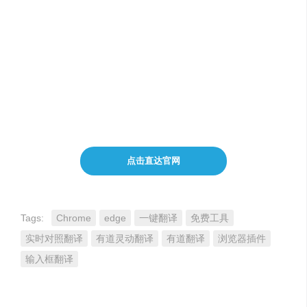
允许调整翻译文本的样式。
支持有道大模型翻译，可能提供更优质的翻译效果。
缺点
：
目前似乎无法切换其他翻译目标的语言。
点击直达官网
Tags:
Chrome
edge
一键翻译
免费工具
实时对照翻译
有道灵动翻译
有道翻译
浏览器插件
输入框翻译