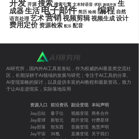
开发
搜索
生
开源
搜索引擎
文本转语音
求职
游戏开发
电子邮件
编程
生活
成器
自然
简历
绘画
营销
艺术
视频剪辑
设计
视频生成
语言处理
费用定价
资源检索
配音
配乐
AI研究所，国内外AI工具首发站，作为权威的AI垂直类交流社
区，长期深耕于AI领域的发展与研究；专注于AI工具的分享、
AI变现策略的探讨，以及提供丰富的AI教程和最新资讯，致力
于让AI走进现实，实际落地应用
资源入口
前沿资讯
副业变现
本站声明
Jay总站
量子位
视频变现
商务合作
Jay星球
新智元
图片变现
付费星球
Jay部落
智东西
音频变现
免责声明
Jay宇宙
36氪
直播变现
关于我们