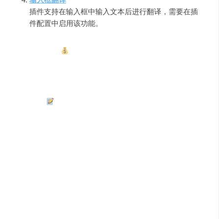
插件支持在输入框中输入文本后进行翻译，需要在插
件配置中启用该功能。
四、收费情况
目前，
有道灵动翻译
提供免费服务，尚未发现有关收费方
案的信息。如果有更新，Chris将及时与大家分享。
五、总结
有道灵动翻译
是一款用户友好的沉浸式一键网页内容翻译
工具，对于日常工作、学习和研究均提供了极大的便利。
Chris总结的优缺点如下：
优点
：
翻译速度快，支持沉浸式翻译。
提供输入框翻译功能。