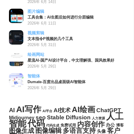
2026年 6月 14日
图片编辑
工具合集：AI生图后如何进行分层编辑
2026年 6月 11日
视频剪辑
文本指令P视频的几个工具
2026年 5月 31日
绘画网站
星流AI-国产AI设计平台，中文理解强、国风效果好
2026年 5月 29日
智能体
Dumate-百度出品桌面级AI智能体
2026年 5月 29日
AI写作
AI绘画
AI
AI技术
ChatGPT
AI平台
人工
seo
Stable Diffusion
Midjourney
人力资源
代码
智能
内容创作
办公
博客
免费试用
代码生成
图像编辑
多语言支持
客户
图像生成
头像