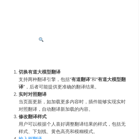
在需要翻译的页面上，用户只需右键点击并选择“
翻译/原
文
”菜单，即可实现整个页面的快速翻译。翻译后的效果是
沉浸式的，用户可以直观地比较原文和译文。
三、核心功能
有道灵动翻译
的使用非常简单，除了快速上手的常用功能
外，还包括以下几个核心功能：
切换有道大模型翻译
支持两种翻译引擎，包括“
有道翻译
”和“
有道大模型翻
译
”，后者可能提供更准确的翻译结果。
实时对照翻译
当页面更新，如加载更多内容时，插件能够实现实时
对照翻译，自动翻译新加载的内容。
修改翻译样式
用户可以根据个人喜好调整翻译结果的样式，包括无
样式、下划线、黄色高亮和模糊模式。
输入框翻译