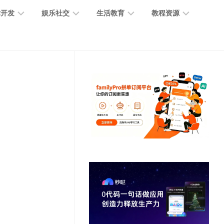
术开发
娱乐社交
生活教育
教程资源
大
媒
医
GPT
语
模
体
疗
教
言
型
创
医
程
模
作
学
型
开
MJ
放
媒
时
教
视
平
体
尚
程
觉
台
社
前
模
交
沿
型
SD
代
教
码
游
生
程
语
开
戏
活
音
发
辅
日
模
助
常
其
型