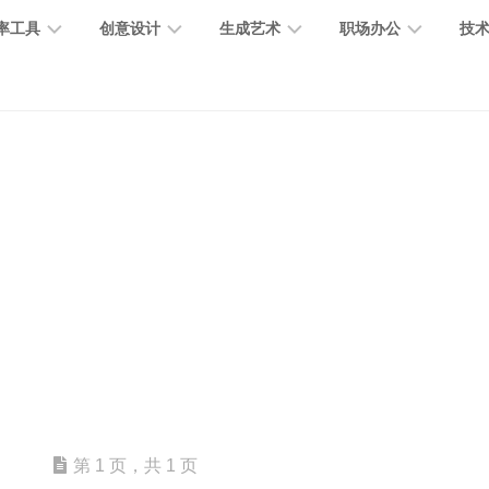
率工具
创意设计
生成艺术
职场办公
技
图
图
图
营
图
AI
营
像
片
像
销
片
提
销
处
编
生
宣
编
示
工
理
辑
成
传
辑
词
具
文
图
视
办
图
智
绘
数
PPT
本
标
频
公
像
能
画
字
制
处
设
生
助
修
对
网
人
作
理
计
成
手
复
话
站
电
思
智
字
音
客
抠
小
文
模
商
维
能
体
乐
户
图
说
档
型
作
导
总
设
生
服
消
创
总
社
图
图
第 1 页，共 1 页
结
计
成
务
除
作
结
区