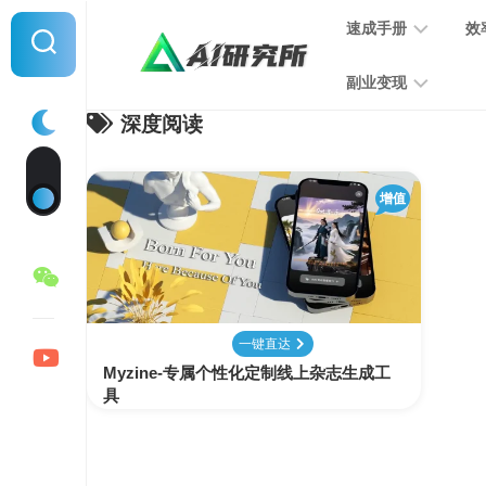
Skip
速成手册
效
to
content
副业变现
深度阅读
提
示
词
音
指
增值
频
南
变
现
MJ
学
写
习
文
一键直达
手
变
Myzine-专属个性化定制线上杂志生成工
册
现
具
SD
图
学
片
习