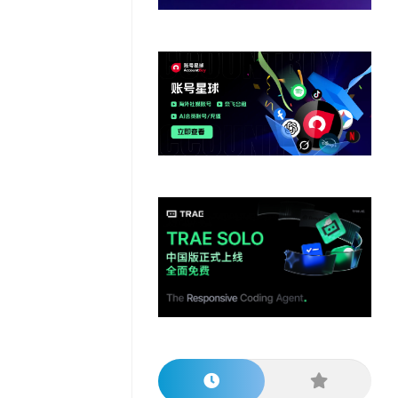
他
数
教
据
网
学
程
其
分
站
习
他
析
播
教
模
客
育
扩
型
展
资
源