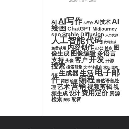
2026年 5月 29日
AI写作
AI
AI
AI技术
AI平台
绘画
ChatGPT
Midjourney
seo
Stable Diffusion
人力资源
代码
人工智能
代码生成
内容创作
图
办公
博客
免费试用
图像编辑
多语言
像生成
开发
支持
客户
头像
开源
搜索
搜索引擎
文本转语音
求职
游戏
电子邮
生活
生成器
开发
件
编程
自然语言处
简历
绘画
营销
艺术
视频剪辑
视
理
费用定价
设计
频生成
资源
检索
配音
配乐