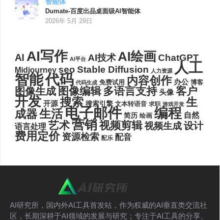
智能体
Dumate-百度出品桌面级AI智能体
2026年 5月 29日
AI写作
AI绘画
AI
AI技术
ChatGPT
AI平台
人工
seo
Stable Diffusion
Midjourney
人力资源
代码
智能
内容创作
办公
博客
免费试用
代码生成
图像编辑
多语言支持
客户
图像生成
头像
开发
搜索
生
开源
搜索引擎
文本转语音
求职
游戏开发
电子邮件
编程
生活
成器
自然
简历
绘画
营销
艺术
视频剪辑
设计
视频生成
语言处理
费用定价
资源检索
配音
配乐
AI研究所，国内外AI工具首发站，作为权威的AI垂直类交流社
区，长期深耕于AI领域的发展与研究；专注于AI工具的分享、