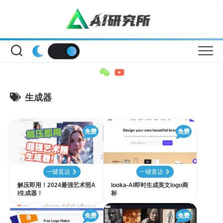
Skip
to
content
生成器
免费
免费
一键直达
一键直达
解压即用！2024最强艺术照A
looka-AI即时生成英文logo商
I生成器！
标
免费
免费