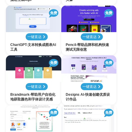
免费
免费
一键直达
一键直达
ChartGPT-文本转换成图表AI
Pencil-帮助品牌和机构快速
工具
测试无限创意
免费
免费
一键直达
一键直达
Brandmark-帮助用户自动化
Designs AI-快速创建优质设
地获取颜色和字体设计灵感
计作品
免费
免费