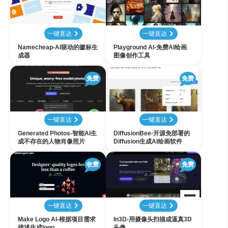
一键直达
一键直达
Namecheap-AI驱动的徽标生
Playground AI-免费AI绘画
成器
图像创作工具
免费
免费
一键直达
一键直达
Generated Photos-智能AI生
DiffusionBee-开源免部署的
成不存在的人物肖像照片
Diffusion生成AI绘画软件
收费
免费
一键直达
一键直达
Make Logo AI-根据项目需求
In3D-用摄像头扫描成逼真3D
描述生成logo
头像