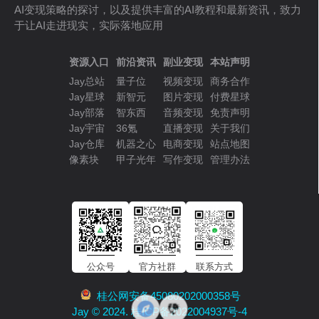
AI变现策略的探讨，以及提供丰富的AI教程和最新资讯，致力
于让AI走进现实，实际落地应用
资源入口
前沿资讯
副业变现
本站声明
Jay总站
量子位
视频变现
商务合作
Jay星球
新智元
图片变现
付费星球
Jay部落
智东西
音频变现
免责声明
Jay宇宙
36氪
直播变现
关于我们
Jay仓库
机器之心
电商变现
站点地图
像素块
甲子光年
写作变现
管理办法
公众号
官方社群
联系方式
桂公网安备45080202000358号
Jay © 2024. 桂ICP备2022004937号-4