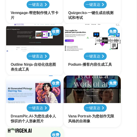
一键直达
一键直达
Venngage-帮您制作情人节卡
Quizgecko-一键生成在线测
片
试和考试
收费
免费
一键直达
一键直达
Outline Ninja-自动化信息图
Podium-播客内容生成工具
表生成工具
收费
免费
一键直达
一键直达
DreamPic.AI-为您生成令人
Vana Portrait-为您创作无限
惊叹的个人形象照片
风格的自画像
收费