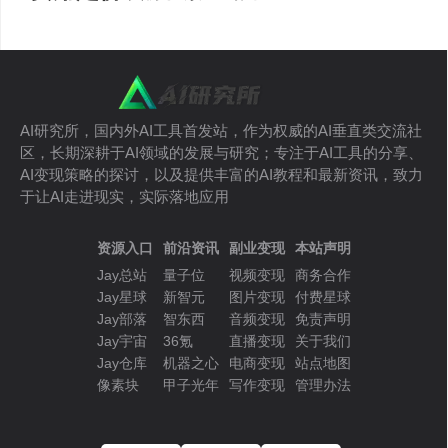
AI研究所，国内外AI工具首发站，作为权威的AI垂直类交流社
区，长期深耕于AI领域的发展与研究；专注于AI工具的分享、
AI变现策略的探讨，以及提供丰富的AI教程和最新资讯，致力
于让AI走进现实，实际落地应用
资源入口
前沿资讯
副业变现
本站声明
Jay总站
量子位
视频变现
商务合作
Jay星球
新智元
图片变现
付费星球
Jay部落
智东西
音频变现
免责声明
Jay宇宙
36氪
直播变现
关于我们
Jay仓库
机器之心
电商变现
站点地图
像素块
甲子光年
写作变现
管理办法