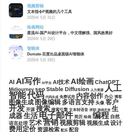
视频剪辑
文本指令P视频的几个工具
2026年 5月 31日
绘画网站
星流AI-国产AI设计平台，中文理解强、国风效果好
2026年 5月 29日
智能体
Dumate-百度出品桌面级AI智能体
2026年 5月 29日
AI写作
AI绘画
AI
AI技术
ChatGPT
AI平台
人工
seo
Stable Diffusion
Midjourney
人力资源
代码
智能
内容创作
办公
博客
免费试用
代码生成
图像编辑
多语言支持
客户
图像生成
头像
开发
搜索
生
开源
搜索引擎
文本转语音
求职
游戏开发
电子邮件
编程
生活
成器
自然
简历
绘画
营销
艺术
视频剪辑
设计
视频生成
语言处理
费用定价
资源检索
配音
配乐