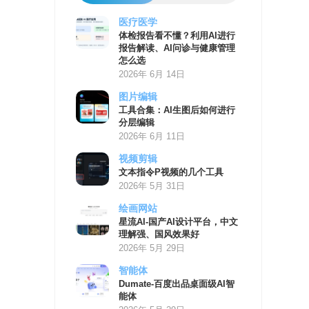
医疗医学
AI
体检报告看不懂？利用AI进行
学
报告解读、AI问诊与健康管理
习
怎么选
资
2026年 6月 14日
源
图片编辑
工具合集：AI生图后如何进行
分层编辑
2026年 6月 11日
视频剪辑
文本指令P视频的几个工具
2026年 5月 31日
绘画网站
星流AI-国产AI设计平台，中文
理解强、国风效果好
2026年 5月 29日
智能体
Dumate-百度出品桌面级AI智
能体