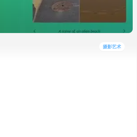
他
数
教
据
网
学
程
其
分
站
习
他
析
播
教
模
客
育
扩
型
展
资
摄影艺术
源
可以将您的照片转化为生成式 AI 艺术。它可以通
独特和创意。您可以选择不同的背景场景，例
 还提供一些额外的编辑工具，例如调整亮度、对比
免费和付费套餐供选择。