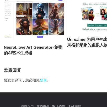
Unrealme-为用户
风格和形象的虚拟人
Neural.love Art Generator-免费
的AI艺术生成器
发表回复
要发表评论，您必须先
登录
。
资源入口
前沿资讯
副业变现
本站声明