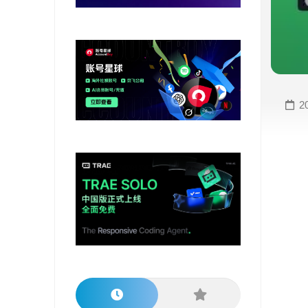
变
手
现
册
直
COMFYUI
播
手
变
册
2
现
大
视
模
频
型
变
手
现
册
电
大
商
模
变
型
现
榜
单