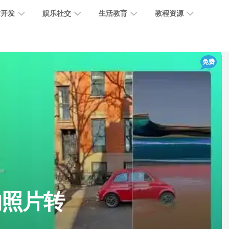
术开发
娱乐社交
生活教育
教程资源
大
媒
医
GPT
免费
语
模
体
疗
教
言
型
创
医
程
模
作
学
型
开
MJ
放
媒
时
教
视
平
体
尚
程
觉
台
社
前
模
交
沿
型
SD
代
教
码
游
生
程
语
您的照片转
开
戏
活
音
发
辅
日
模
助
常
其
型