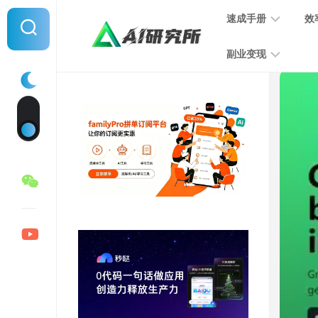
Skip
速成手册
效
to
content
副业变现
提
示
词
音
指
频
南
变
现
MJ
学
写
习
文
手
变
册
现
SD
图
学
片
习