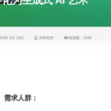
化为生成式 AI 艺术
表
视
建
摄
法
图
写
视
视
3D
格
频
筑
影
律
片
作
频
频
创
处
处
设
写
法
压
平
总
修
作
理
理
计
真
规
缩
台
结
复
023年 2月 19日
AI研究所
阅读数：2436
智
音
服
电
图
论
音
视
语
能
频
装
子
片
文
频
频
音
翻
处
设
邮
换
写
总
字
识
译
理
计
件
脸
作
结
幕
别
Green Screen AI 是一种有趣且简单的方法，
过 AI 技术更改图像的背景，让您的照片变得更加
简
智
创
金
视
语
历
如外太空、海滩、森林等。Green Screen AI
能
意
融
频
音
制
度和饱和度等。它适用于个人和专业用户，并提供
搜
灵
财
换
克
作
索
感
务
脸
隆
需求人群：
智
视
语
能
频
音