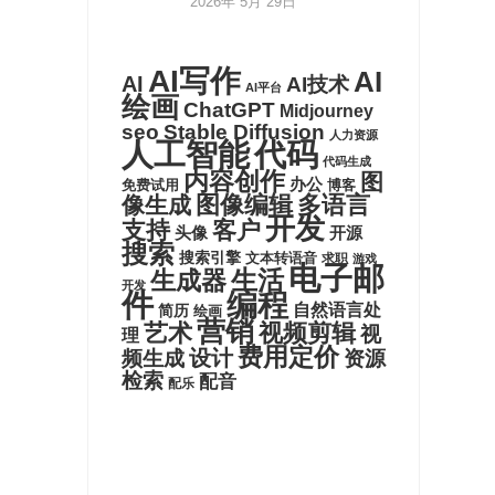
2026年 5月 29日
AI写作
AI
AI
AI技术
AI平台
绘画
ChatGPT
Midjourney
seo
Stable Diffusion
人力资源
代码
人工智能
代码生成
内容创作
图
办公
博客
免费试用
图像编辑
多语言
像生成
开发
支持
客户
头像
开源
搜索
搜索引擎
文本转语音
求职
游戏
电子邮
生活
生成器
开发
件
编程
自然语言处
简历
绘画
营销
艺术
视频剪辑
视
理
费用定价
设计
频生成
资源
检索
配音
配乐