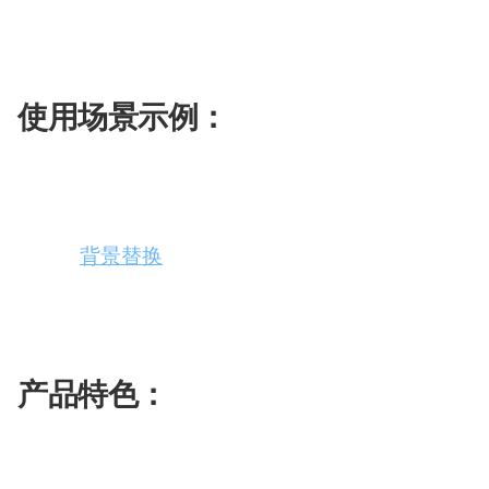
配
“个人用户可以使用 Green Screen AI 将他
生
合
色
成
成
可以将其用于广告、宣传材料等方面，以增强视觉效
视
使用场景示例：
频
剪
辑
将自己的照片放在外太空的背景下
将照片
背景替换
为美丽的海滩景色
在森林背景下展示自然风光的照片
产品特色：
使用 AI 技术更改图像背景