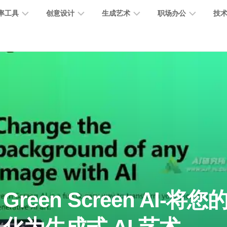
率工具
创意设计
生成艺术
职场办公
技
图
图
图
营
图
AI
营
像
片
像
销
片
提
销
处
编
生
宣
编
示
工
理
辑
成
传
辑
词
具
文
图
视
办
图
智
绘
数
PPT
本
标
频
公
像
能
画
字
制
处
设
生
助
修
对
网
人
作
理
计
成
手
复
话
站
电
思
智
字
音
客
抠
小
文
模
商
维
Green Screen AI-将
能
体
乐
户
图
说
档
型
作
导
总
设
生
服
消
创
总
社
图
图
结
计
成
务
除
作
结
区