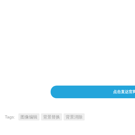
提供不同的背景场景选择
调整图像的亮度、对比度和饱和度
适用于个人和专业用户
提供免费和付费套餐选择
点击直达官
Tags:
图像编辑
背景替换
背景消除