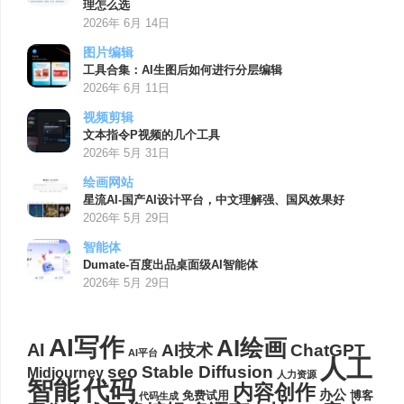
理怎么选
2026年 6月 14日
图片编辑
工具合集：AI生图后如何进行分层编辑
2026年 6月 11日
视频剪辑
文本指令P视频的几个工具
2026年 5月 31日
绘画网站
星流AI-国产AI设计平台，中文理解强、国风效果好
2026年 5月 29日
智能体
Dumate-百度出品桌面级AI智能体
2026年 5月 29日
AI写作
AI绘画
AI
AI技术
ChatGPT
AI平台
人工
seo
Stable Diffusion
Midjourney
人力资源
代码
智能
内容创作
办公
博客
免费试用
代码生成