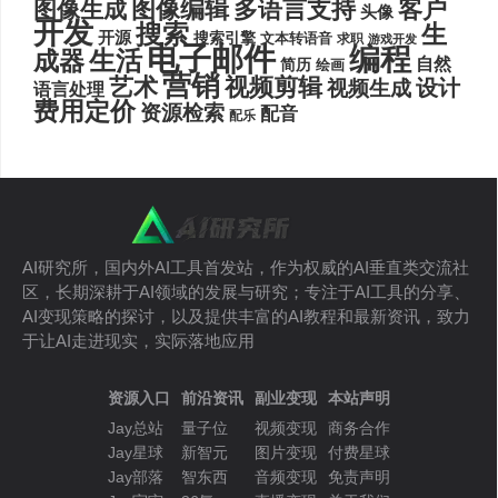
图像编辑
多语言支持
客户
图像生成
头像
开发
搜索
生
开源
搜索引擎
文本转语音
求职
游戏开发
电子邮件
编程
生活
成器
自然
简历
绘画
营销
艺术
视频剪辑
设计
视频生成
语言处理
费用定价
资源检索
配音
配乐
AI研究所，国内外AI工具首发站，作为权威的AI垂直类交流社
区，长期深耕于AI领域的发展与研究；专注于AI工具的分享、
AI变现策略的探讨，以及提供丰富的AI教程和最新资讯，致力
于让AI走进现实，实际落地应用
资源入口
前沿资讯
副业变现
本站声明
Jay总站
量子位
视频变现
商务合作
Jay星球
新智元
图片变现
付费星球
Jay部落
智东西
音频变现
免责声明