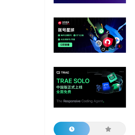
他
数
教
据
网
学
程
其
分
站
习
他
析
播
教
模
客
育
扩
型
展
资
源