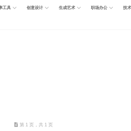
率工具
创意设计
生成艺术
职场办公
技
图
图
图
营
图
AI
营
像
片
像
销
片
提
销
处
编
生
宣
编
示
工
理
辑
成
传
辑
词
具
文
图
视
办
图
智
绘
数
PPT
本
标
频
公
像
能
画
字
制
处
设
生
助
修
对
网
人
作
理
计
成
手
复
话
站
电
思
智
字
音
客
抠
小
文
模
商
维
能
体
乐
户
图
说
档
型
作
导
总
设
生
服
消
创
总
社
图
图
第 1 页，共 1 页
结
计
成
务
除
作
结
区