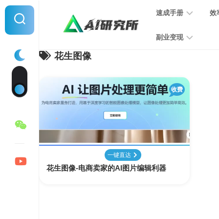
Skip
速成手册
效
to
content
副业变现
花生图像
提
示
词
音
指
收费
频
南
变
现
MJ
学
写
习
文
一键直达
手
变
花生图像-电商卖家的AI图片编辑利器
册
现
SD
图
学
片
习