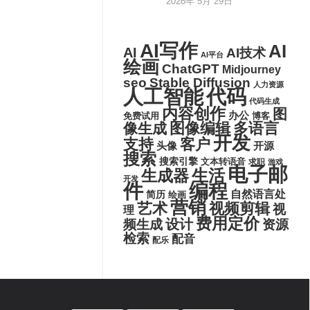
2026年 5月 29日
AI写作
AI
AI
AI技术
AI平台
绘画
ChatGPT
Midjourney
seo
Stable Diffusion
人力资源
代码
人工智能
代码生成
内容创作
图
办公
博客
免费试用
图像编辑
多语言
像生成
开发
支持
客户
头像
开源
搜索
搜索引擎
文本转语音
求职
游戏
电子邮
生活
生成器
开发
件
编程
自然语言处
简历
绘画
营销
艺术
视频剪辑
视
理
费用定价
设计
频生成
资源
检索
配音
配乐