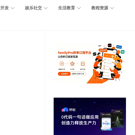
术开发
娱乐社交
生活教育
教程资源
大
媒
医
GPT
语
模
体
疗
教
言
型
创
医
程
模
作
学
型
开
MJ
放
媒
时
教
视
平
体
尚
程
觉
台
社
前
模
交
沿
型
SD
代
教
码
游
生
程
语
开
戏
活
音
发
辅
日
模
助
常
其
型