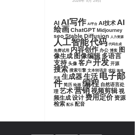
2026年 5月 29日
AI写作
AI
AI
AI技术
AI平台
绘画
ChatGPT
Midjourney
seo
Stable Diffusion
人力资源
代码
人工智能
代码生成
内容创作
图
办公
博客
免费试用
图像编辑
多语言
像生成
开发
支持
客户
头像
开源
搜索
搜索引擎
文本转语音
求职
游戏
电子邮
生活
生成器
开发
件
编程
自然语言处
简历
绘画
营销
艺术
视频剪辑
视
理
费用定价
设计
频生成
资源
检索
配音
配乐