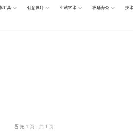
率工具
创意设计
生成艺术
职场办公
技
图
图
图
营
图
AI
营
像
片
像
销
片
提
销
处
编
生
宣
编
示
工
理
辑
成
传
辑
词
具
文
图
视
办
图
智
绘
数
PPT
本
标
频
公
像
能
画
字
制
处
设
生
助
修
对
网
人
作
理
计
成
手
复
话
站
电
思
智
字
音
客
抠
小
文
模
商
维
能
体
乐
户
图
说
档
型
作
导
总
设
生
服
消
创
总
社
图
图
第 1 页，共 1 页
结
计
成
务
除
作
结
区