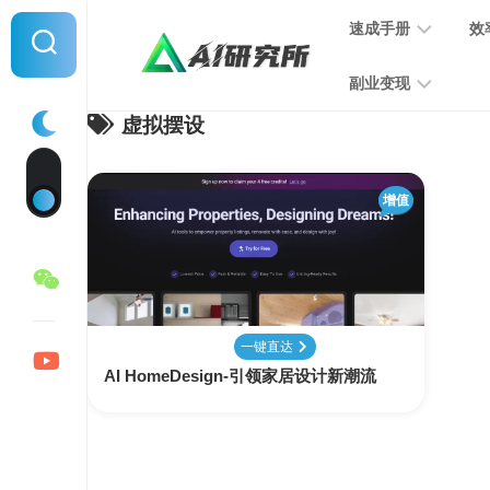
Skip
速成手册
效
to
content
副业变现
虚拟摆设
提
示
词
音
指
增值
频
南
变
现
MJ
学
写
习
文
一键直达
手
变
AI HomeDesign-引领家居设计新潮流
册
现
SD
图
学
片
习