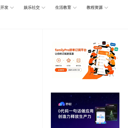
术开发
娱乐社交
生活教育
教程资源
大
媒
医
GPT
语
模
体
疗
教
言
型
创
医
程
模
作
学
型
开
MJ
放
媒
时
教
视
平
体
尚
程
觉
台
社
前
模
交
沿
型
SD
代
教
码
游
生
程
语
开
戏
活
音
发
辅
日
模
助
常
其
型