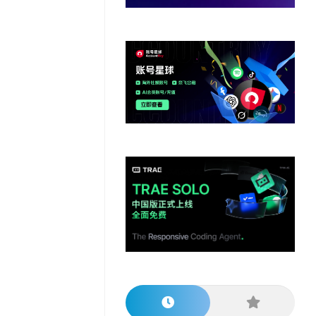
他
数
教
据
网
学
程
其
分
站
习
他
析
播
教
模
客
育
扩
型
展
资
源