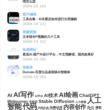
理怎么选
2026年 6月 14日
图片编辑
工具合集：AI生图后如何进行分层编辑
2026年 6月 11日
视频剪辑
文本指令P视频的几个工具
2026年 5月 31日
绘画网站
星流AI-国产AI设计平台，中文理解强、国风效果好
2026年 5月 29日
智能体
Dumate-百度出品桌面级AI智能体
2026年 5月 29日
AI写作
AI绘画
AI
AI技术
ChatGPT
AI平台
人工
seo
Stable Diffusion
Midjourney
人力资源
代码
智能
内容创作
办公
博客
免费试用
代码生成