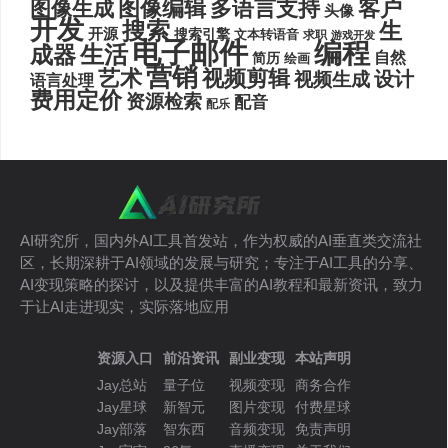
图像编辑
多语言支持
客户
图像生成
头像
开发
搜索
生
开源
搜索引擎
文本转语音
求职
游戏开发
电子邮件
编程
生活
成器
自然
简历
绘画
营销
艺术
视频剪辑
设计
视频生成
语言处理
费用定价
资源检索
配音
配乐
AI研究所，国内外AI工具首发站，作为权威的AI垂直类交流社
区，长期深耕于AI领域的发展与研究；专注于AI工具的分享、
AI变现策略的探讨，以及提供丰富的AI教程和最新资讯，致力
于让AI走进现实，实际落地应用
资源入口
前沿资讯
副业变现
本站声明
Jay总站
量子位
视频变现
商务合作
Jay星球
新智元
图片变现
付费星球
Jay部落
智东西
音频变现
免责声明