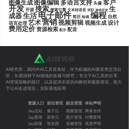
图像编辑
多语言支持
客户
图像生成
头像
开发
搜索
生
开源
搜索引擎
文本转语音
求职
游戏开发
电子邮件
编程
生活
成器
自然
简历
绘画
营销
艺术
视频剪辑
设计
视频生成
语言处理
费用定价
资源检索
配音
配乐
AI研究所，国内外AI工具首发站，作为权威的AI垂直类交流社
区，长期深耕于AI领域的发展与研究；专注于AI工具的分享、
AI变现策略的探讨，以及提供丰富的AI教程和最新资讯，致力
于让AI走进现实，实际落地应用
资源入口
前沿资讯
副业变现
本站声明
Jay总站
量子位
视频变现
商务合作
Jay星球
新智元
图片变现
付费星球
Jay部落
智东西
音频变现
免责声明