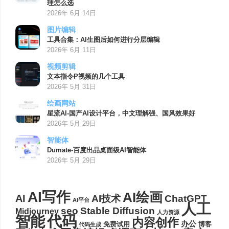
理怎么选
2026年 6月 14日
图片编辑
工具合集：AI生图后如何进行分层编辑
2026年 6月 11日
视频剪辑
文本指令P视频的几个工具
2026年 5月 31日
绘画网站
星流AI-国产AI设计平台，中文理解强、国风效果好
2026年 5月 29日
智能体
Dumate-百度出品桌面级AI智能体
2026年 5月 29日
AI写作
AI绘画
AI
AI技术
ChatGPT
AI平台
人工
seo
Stable Diffusion
Midjourney
人力资源
代码
智能
内容创作
办公
博客
免费试用
代码生成