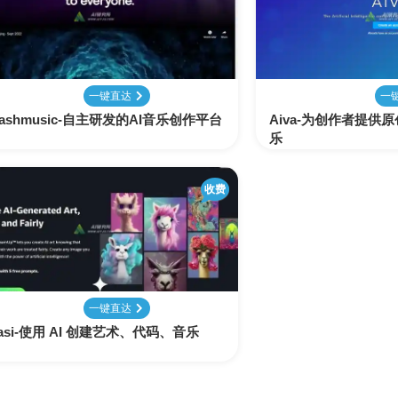
表
视
建
摄
法
图
写
视
视
3D
格
频
筑
影
律
片
作
频
频
创
处
处
设
写
法
压
平
总
修
作
理
理
计
真
规
缩
台
结
复
一键直达
一
lashmusic-自主研发的AI音乐创作平台
Aiva-为创作者提供
智
乐
音
服
电
图
论
音
视
语
能
频
装
子
片
文
频
频
音
翻
处
设
邮
换
写
总
字
识
译
收费
理
计
件
脸
作
结
幕
别
简
智
创
金
视
语
历
能
意
融
频
音
制
搜
灵
财
换
克
作
一键直达
索
感
务
脸
隆
asi-使用 AI 创建艺术、代码、音乐
智
视
语
能
频
音