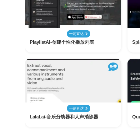
变
手
现
册
直
COMFYUI
一键直达
播
手
变
PlaylistAI-创建个性化播放列表
Sp
册
现
大
免费
视
模
频
型
变
手
现
册
电
一键直达
大
商
模
Lalal.ai-音乐分轨器和人声消除器
Qu
变
型
现
榜
单