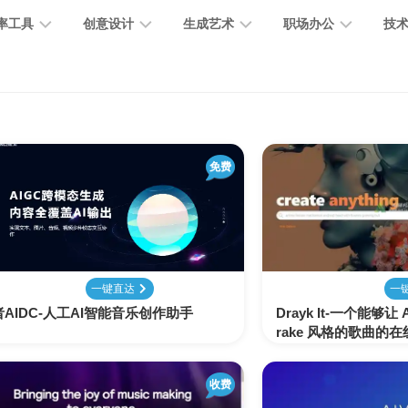
率工具
创意设计
生成艺术
职场办公
技
图
图
图
营
图
AI
营
像
片
像
销
片
提
销
处
编
生
宣
编
示
工
理
辑
成
传
免费
辑
词
具
文
图
视
办
图
智
绘
数
PPT
本
标
频
公
像
能
画
字
制
处
设
生
助
修
对
网
人
作
理
计
成
手
复
话
站
一键直达
一
AIDC-人工AI智能音乐创作助手
Drayk It-一个能够让
电
思
rake 风格的歌曲的
智
字
音
客
抠
小
文
模
商
维
能
体
乐
户
图
说
档
型
作
导
总
设
生
服
消
创
总
社
图
图
收费
结
计
成
务
除
作
结
区