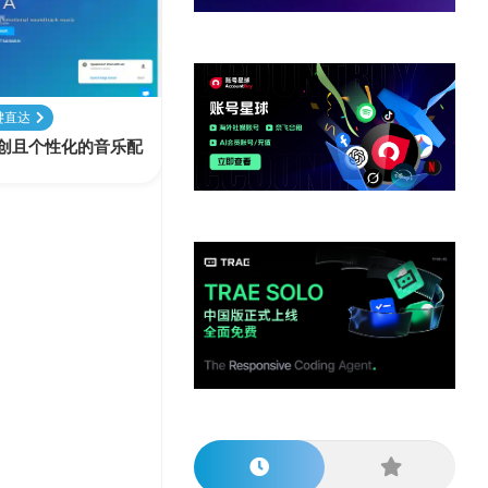
他
数
教
据
网
学
程
其
分
站
习
他
析
播
教
模
客
育
扩
键直达
型
展
原创且个性化的音乐配
资
源