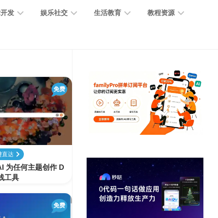
术开发
娱乐社交
生活教育
教程资源
大
媒
医
GPT
语
模
体
疗
教
言
型
创
医
程
模
作
学
免费
型
开
MJ
放
媒
时
教
视
平
体
尚
程
觉
台
社
前
模
交
沿
型
键直达
SD
 AI 为任何主题创作 D
代
教
在线工具
码
游
生
程
语
开
戏
活
音
发
辅
日
模
免费
助
常
其
型