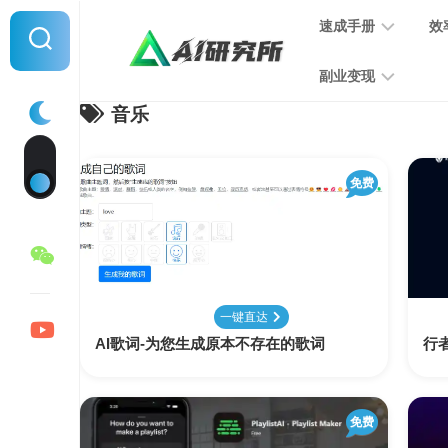
Skip
速成手册
效
to
content
副业变现
音乐
提
示
词
音
指
免费
频
南
变
现
MJ
学
写
习
文
一键直达
手
变
AI歌词-为您生成原本不存在的歌词
册
行者
现
SD
图
免费
学
片
习