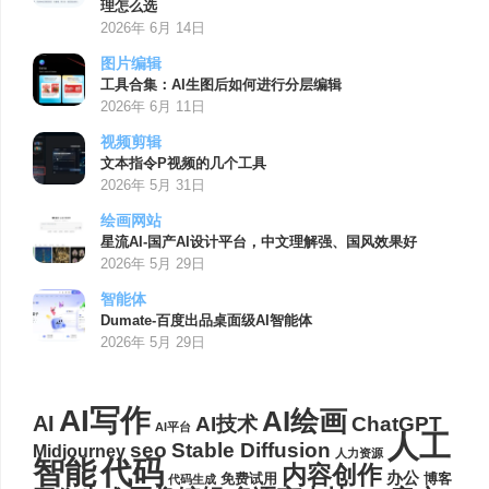
理怎么选
2026年 6月 14日
图片编辑
工具合集：AI生图后如何进行分层编辑
2026年 6月 11日
视频剪辑
文本指令P视频的几个工具
2026年 5月 31日
绘画网站
星流AI-国产AI设计平台，中文理解强、国风效果好
2026年 5月 29日
智能体
Dumate-百度出品桌面级AI智能体
2026年 5月 29日
AI写作
AI绘画
AI
AI技术
ChatGPT
AI平台
人工
seo
Stable Diffusion
Midjourney
人力资源
代码
智能
内容创作
办公
博客
免费试用
代码生成