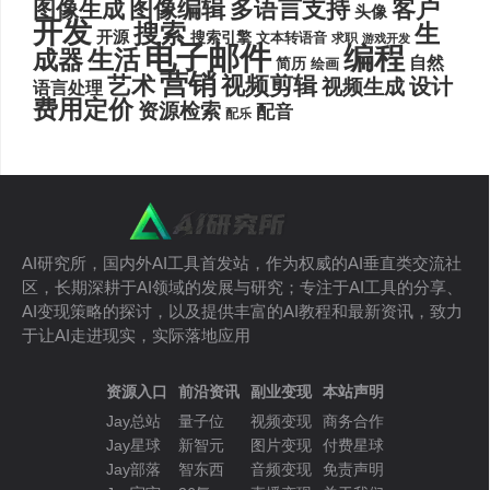
图像编辑
多语言支持
客户
图像生成
头像
开发
搜索
生
开源
搜索引擎
文本转语音
求职
游戏开发
电子邮件
编程
生活
成器
自然
简历
绘画
营销
艺术
视频剪辑
设计
视频生成
语言处理
费用定价
资源检索
配音
配乐
AI研究所，国内外AI工具首发站，作为权威的AI垂直类交流社
区，长期深耕于AI领域的发展与研究；专注于AI工具的分享、
AI变现策略的探讨，以及提供丰富的AI教程和最新资讯，致力
于让AI走进现实，实际落地应用
资源入口
前沿资讯
副业变现
本站声明
Jay总站
量子位
视频变现
商务合作
Jay星球
新智元
图片变现
付费星球
Jay部落
智东西
音频变现
免责声明