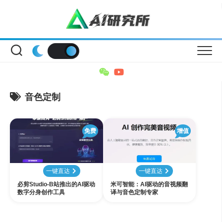
Skip
to
content
音色定制
免费
增值
一键直达
一键直达
必剪Studio-B站推出的AI驱动
米可智能：AI驱动的音视频翻
数字分身创作工具
译与音色定制专家