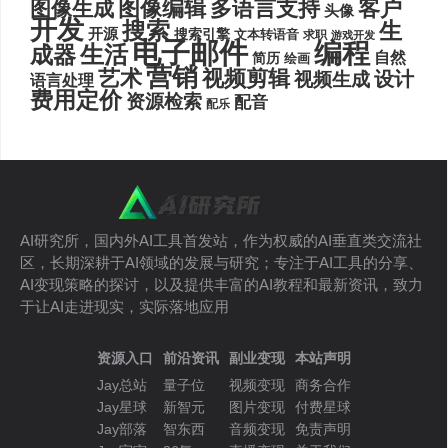
图像编辑
多语言支持
客户
图像生成
头像
开发
搜索
生
开源
搜索引擎
文本转语音
求职
游戏开发
电子邮件
编程
生活
成器
自然
简历
绘画
营销
艺术
视频剪辑
设计
视频生成
语言处理
费用定价
资源检索
配音
配乐
AI研究所，国内外AI工具首发站，作为权威的AI垂直类交流社
区，长期深耕于AI领域的发展与研究；专注于AI工具的分享、
AI变现策略的探讨，以及提供丰富的AI教程和最新资讯，致力
于让AI走进现实，实际落地应用
资源入口
前沿资讯
副业变现
本站声明
Jay总站
量子位
视频变现
商务合作
Jay星球
新智元
图片变现
付费星球
Jay部落
智东西
音频变现
免责声明