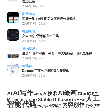
理怎么选
2026年 6月 14日
图片编辑
工具合集：AI生图后如何进行分层编辑
2026年 6月 11日
视频剪辑
文本指令P视频的几个工具
2026年 5月 31日
绘画网站
星流AI-国产AI设计平台，中文理解强、国风效果好
2026年 5月 29日
智能体
Dumate-百度出品桌面级AI智能体
2026年 5月 29日
AI写作
AI绘画
AI
AI技术
ChatGPT
AI平台
人工
seo
Stable Diffusion
Midjourney
人力资源
代码
智能
内容创作
办公
博客
免费试用
代码生成