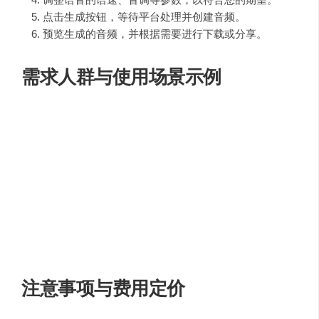
点击生成按钮，等待平台处理并创建音频。
预览生成的音频，并根据需要进行下载或分享。
需求人群与使用场景示例
TTS Online
适用于以下需求人群和场景：
游戏爱好者
：为游戏视频或直播添加游戏角色的语
音。
二次元文化粉丝
：创作与热门动漫角色相关的音频内
容。
内容创作者
：制作有声读物、播客或视频旁白。
教育和培训
：为教学材料和在线课程制作语音指导。
注意事项与费用定价