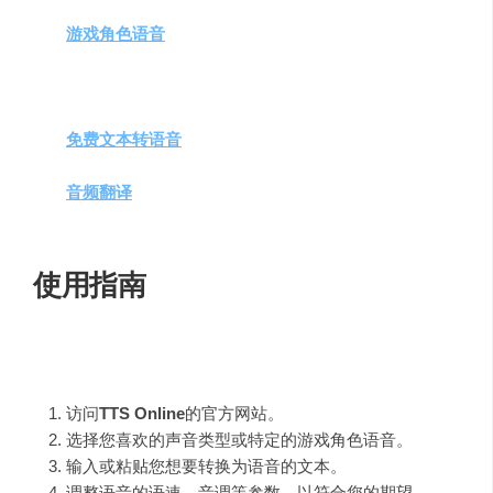
同用户的需求。
游戏角色语音
生成
：支持热门游戏角色的语音合成，
增加音频的趣味性。
在线操作
：无需下载，直接在浏览器中使用，方便快
捷。
免费文本转语音
：提供基础的免费服务，用户可以轻
松尝试和体验。
音频翻译
：支持音频内容的翻译，拓宽了平台的适用
范围。
使用指南
使用
TTS Online
的步骤如下：
访问
TTS Online
的官方网站。
选择您喜欢的声音类型或特定的游戏角色语音。
输入或粘贴您想要转换为语音的文本。
调整语音的语速、音调等参数，以符合您的期望。