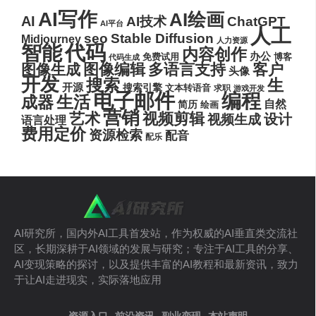
AI写作
AI绘画
AI
AI技术
ChatGPT
AI平台
人工
seo
Stable Diffusion
Midjourney
人力资源
代码
智能
内容创作
办公
博客
免费试用
代码生成
图像编辑
多语言支持
客户
图像生成
头像
开发
搜索
生
开源
搜索引擎
文本转语音
求职
游戏开发
电子邮件
编程
生活
成器
自然
简历
绘画
营销
艺术
视频剪辑
设计
视频生成
语言处理
费用定价
资源检索
配音
配乐
AI研究所，国内外AI工具首发站，作为权威的AI垂直类交流社
区，长期深耕于AI领域的发展与研究；专注于AI工具的分享、
AI变现策略的探讨，以及提供丰富的AI教程和最新资讯，致力
于让AI走进现实，实际落地应用