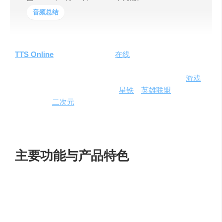
音频总结
TTS Online
是一款功能丰富的
在线
文本转语音服务，提供
超过200种不同的声音选项，满足用户的个性化需求。该平
台不仅支持标准的声音类型，还特别提供了多款热门
游戏
角色的语音生成功能，如原神、
星铁
、
英雄联盟
等，为游
戏爱好者和
二次元
文化粉丝带来了独特的体验。TTS
Online的便捷性和多样性使其成为音频创作和游戏社区的热
门工具。
主要功能与产品特色
TTS Online
的核心功能和产品特色包括：
200+声音选择
：提供多种语言和风格的声音，满足不