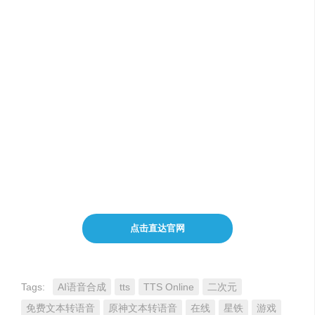
在使用
TTS Online
时，请注意：
遵守版权法规，确保使用的文本和角色语音不侵犯他
人的知识产权。
根据使用频率和需求选择合适的服务计划。
关注
TTS Online
的定价政策，了解免费服务和付费服
务的具体内容。
TTS Online
可能提供免费试用或基础服务，而高级功能和
大量使用可能需要付费。
点击直达官网
Tags:
AI语音合成
tts
TTS Online
二次元
免费文本转语音
原神文本转语音
在线
星铁
游戏