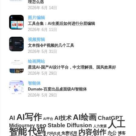
理怎么选
2026年 6月 14日
图片编辑
工具合集：AI生图后如何进行分层编辑
2026年 6月 11日
视频剪辑
文本指令P视频的几个工具
2026年 5月 31日
绘画网站
星流AI-国产AI设计平台，中文理解强、国风效果好
2026年 5月 29日
智能体
Dumate-百度出品桌面级AI智能体
2026年 5月 29日
AI写作
AI绘画
AI
AI技术
ChatGPT
AI平台
人工
seo
Stable Diffusion
Midjourney
人力资源
代码
智能
内容创作
办公
博客
免费试用
代码生成