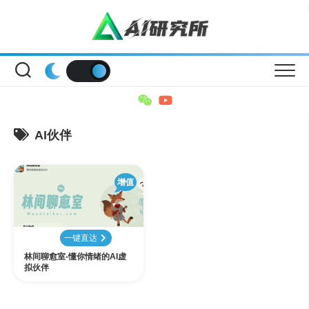
Skip
to
content
AI伙伴
增值
一键直达
林间聊愈室-懂你情绪的AI虚
拟伙伴