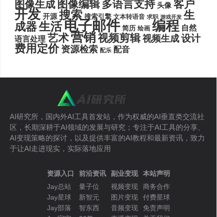
图像编辑
多语言支持
客户
图像生成
头像
开发
搜索
生
开源
搜索引擎
文本转语音
求职
游戏开发
电子邮件
编程
生活
成器
自然
简历
绘画
营销
艺术
视频剪辑
设计
视频生成
语言处理
费用定价
资源检索
配音
配乐
AI研究所，国内外AI工具首发站，作为权威的AI垂直类交流社
区，长期深耕于AI领域的发展与研究；专注于AI工具的分享、
AI变现策略的探讨，以及提供丰富的AI教程和最新资讯，致力
于让AI走进现实，实际落地应用
资源入口
前沿资讯
副业变现
本站声明
Jay总站
量子位
视频变现
商务合作
Jay星球
新智元
图片变现
付费星球
Jay部落
智东西
音频变现
免责声明