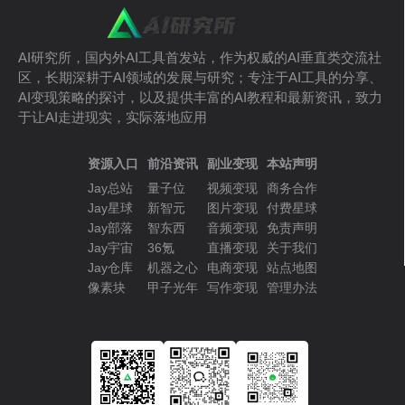
AI研究所，国内外AI工具首发站，作为权威的AI垂直类交流社
区，长期深耕于AI领域的发展与研究；专注于AI工具的分享、
AI变现策略的探讨，以及提供丰富的AI教程和最新资讯，致力
于让AI走进现实，实际落地应用
资源入口
前沿资讯
副业变现
本站声明
Jay总站
量子位
视频变现
商务合作
Jay星球
新智元
图片变现
付费星球
Jay部落
智东西
音频变现
免责声明
Jay宇宙
36氪
直播变现
关于我们
Jay仓库
机器之心
电商变现
站点地图
像素块
甲子光年
写作变现
管理办法