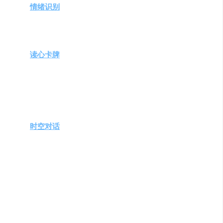
情绪识别
与分析
：通过文字或语音，用户能够自由表
达情绪。应用采用先进的情绪测量和分析技术，为用
户提供实时反馈和心理建议，帮助他们理解并管理自
己的情绪变化。
读心卡牌
：一种创新的自我探索工具，通过抽卡和回
答问题的方式，揭示用户的性格和情绪状态，增加自
我认知。
温暖问候
：聊愈结束后，用户将收到来自聊愈师的明
信片和问候，即使在艰难时刻也能感受到温暖和关
怀。
时空对话
：一周的聊愈后，用户有机会与一周前的自
己进行对话，回顾情绪历程，促进自我成长。
需求人群
面临日常生活压力的个人，需要情绪宣泄和心理调
适。
寻求心理健康支持，但不便或不愿接受传统心理咨询