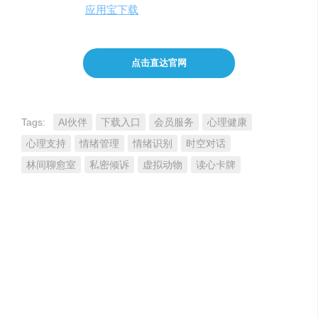
安卓版
：
应用宝下载
点击直达官网
Tags:
AI伙伴
下载入口
会员服务
心理健康
心理支持
情绪管理
情绪识别
时空对话
林间聊愈室
私密倾诉
虚拟动物
读心卡牌