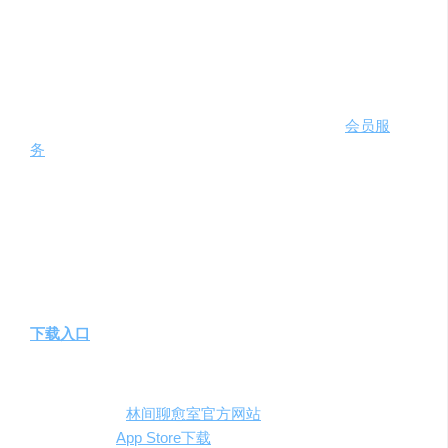
孤独感消除
：帮助孤独或缺少倾诉对象的用户，通过
与虚拟伙伴的交流来缓解孤独感。
费用定价
林间聊愈室提供免费下载和基础服务，同时提供
会员服
务
，包括不同时长的聊愈时间和会员专属内容。具体定价
如下：
30分钟聊愈时间：¥5.00
林间聊愈室VIP会员（一个月）连续包月：¥22.00
林间聊愈室VIP会员（30天）：¥28.00
下载入口
用户可以根据自己的设备选择相应的下载方式：
PC官网
：
林间聊愈室官方网站
iOS版
：
App Store下载