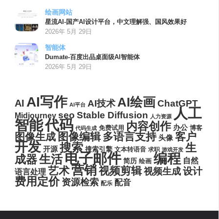
绘画网站
星流AI-国产AI设计平台，中文理解强、国风效果好
2026年 5月 29日
智能体
Dumate-百度出品桌面级AI智能体
2026年 5月 29日
AI写作
AI绘画
AI
AI技术
ChatGPT
AI平台
人工
seo
Stable Diffusion
Midjourney
人力资源
代码
智能
内容创作
办公
博客
免费试用
代码生成
图像编辑
多语言支持
客户
图像生成
头像
开发
搜索
生
开源
搜索引擎
文本转语音
求职
游戏开发
电子邮件
编程
生活
成器
自然
简历
绘画
营销
艺术
视频剪辑
设计
视频生成
语言处理
费用定价
资源检索
配音
配乐