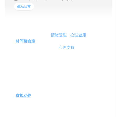
生活日常
在快节奏的现代生活中，
情绪管理
和
心理健康
日益受到重
视。
林间聊愈室
，由广州心纪源信息科技有限公司精心打
造，是一款专注于情绪管理和
心理支持
的应用程序。它通
过24小时在线的AI心灵伙伴，为用户提供一个安全、私密
的倾诉空间，帮助他们在情绪低落或迷茫时找到慰藉和指
导。
主要功能和产品特色
虚拟动物
伙伴
：用户可以与个性鲜明的虚拟动物角色
互动，如叛逆的花花狸、温柔的森森鹿和憨厚的咕咕
熊，它们不仅陪伴用户，还记录下专属的日记，保存
交流的温馨时刻。