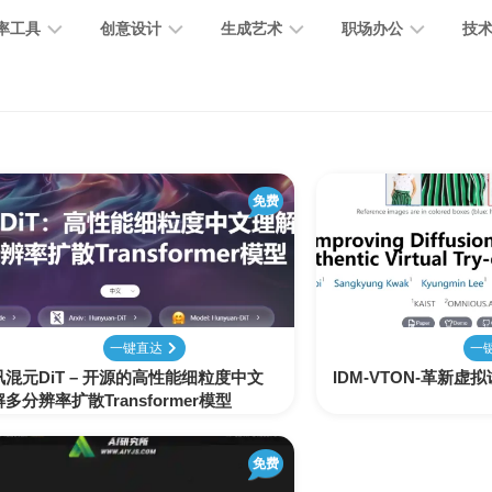
率工具
创意设计
生成艺术
职场办公
技
图
图
图
营
图
AI
营
像
片
像
销
片
提
销
处
编
生
宣
编
示
工
理
辑
成
传
免费
辑
词
具
文
图
视
办
图
智
绘
数
PPT
本
标
频
公
像
能
画
字
制
处
设
生
助
修
对
网
人
作
理
计
成
手
复
话
站
一键直达
一
讯混元DiT – 开源的高性能细粒度中文
IDM-VTON-革新虚
电
思
多分辨率扩散Transformer模型
智
字
音
客
抠
小
文
模
商
维
能
体
乐
户
图
说
档
型
作
导
总
设
生
服
消
创
总
社
图
图
免费
结
计
成
务
除
作
结
区