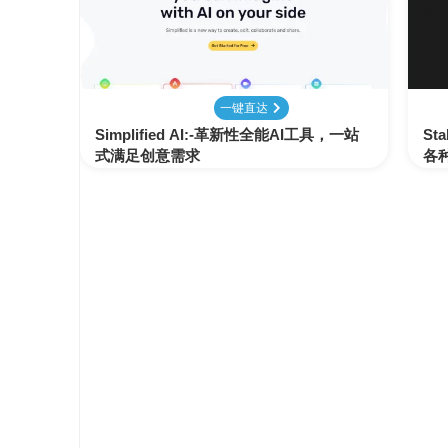
变
手
现
册
直
COMFYUI
一键直达
播
手
变
Simplified AI:-革新性全能AI工具，一站
St
册
现
式满足创意需求
各
大
视
模
频
型
变
手
现
册
电
大
商
模
变
型
现
榜
单