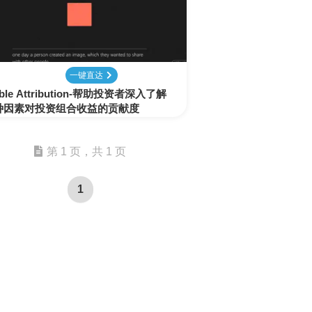
表
视
建
摄
法
图
写
视
视
3D
格
频
筑
影
律
片
作
频
频
创
处
处
设
写
法
压
平
总
修
作
理
理
计
真
规
缩
台
结
复
一键直达
able Attribution-帮助投资者深入了解
智
种因素对投资组合收益的贡献度
音
服
电
图
论
音
视
语
能
频
装
子
片
文
频
频
音
翻
处
设
邮
换
写
总
字
识
译
第 1 页，共 1 页
理
计
件
脸
作
结
幕
别
1
简
智
创
金
视
语
历
能
意
融
频
音
制
搜
灵
财
换
克
作
索
感
务
脸
隆
智
视
语
能
频
音