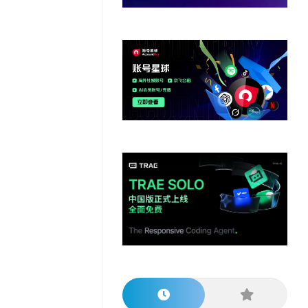
他
数
教
据
网
学
程
其
分
站
习
他
析
播
教
模
客
育
扩
型
展
资
源