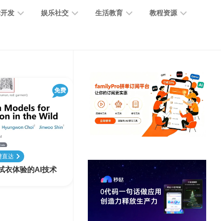
术开发
娱乐社交
生活教育
教程资源
大
媒
医
GPT
语
模
体
疗
教
言
型
创
医
程
模
作
学
免费
型
开
MJ
放
媒
时
教
视
平
体
尚
程
觉
台
社
前
模
交
沿
型
键直达
SD
拟试衣体验的AI技术
代
教
码
游
生
程
语
开
戏
活
音
发
辅
日
模
助
常
其
型