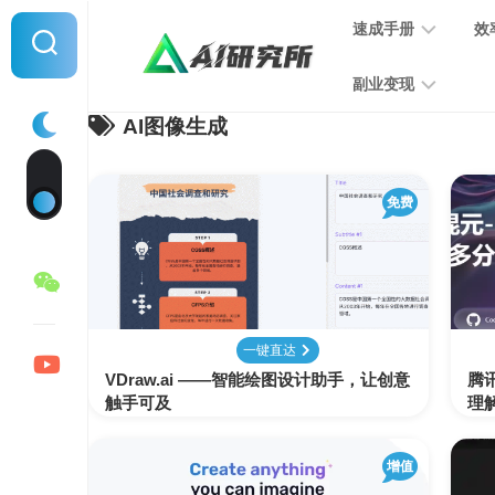
Skip
速成手册
效
to
content
副业变现
AI图像生成
提
示
词
音
指
免费
频
南
变
现
MJ
学
写
习
文
一键直达
手
变
VDraw.ai ——智能绘图设计助手，让创意
册
腾
现
触手可及
理解
SD
图
增值
学
片
习