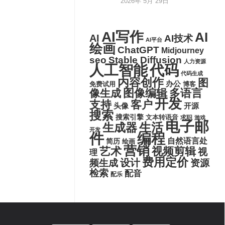
2026年 5月 29日
AI写作
AI
AI
AI技术
AI平台
绘画
ChatGPT
Midjourney
seo
Stable Diffusion
人力资源
代码
人工智能
代码生成
内容创作
图
办公
博客
免费试用
图像编辑
多语言
像生成
开发
支持
客户
头像
开源
搜索
搜索引擎
文本转语音
求职
游戏
电子邮
生活
生成器
开发
件
编程
自然语言处
简历
绘画
营销
艺术
视频剪辑
视
理
费用定价
设计
频生成
资源
检索
配音
配乐